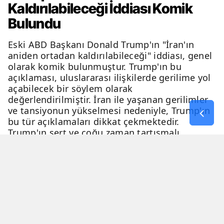
Kaldırılabileceği İddiası Komik
Bulundu
Eski ABD Başkanı Donald Trump'ın "İran'ın
aniden ortadan kaldırılabileceği" iddiası, genel
olarak komik bulunmuştur. Trump'ın bu
açıklaması, uluslararası ilişkilerde gerilime yol
açabilecek bir söylem olarak
değerlendirilmiştir. İran ile yaşanan gerilimler
ve tansiyonun yükselmesi nedeniyle, Trump'ın
bu tür açıklamaları dikkat çekmektedir.
Trump'ın sert ve çoğu zaman tartışmalı
açıklamaları, genellikle eleştiri ve tartışma
konusu olmaktadır.
06 Nisan 2026 - 23:54
2 Dakika
Haber Merkezi
YAYINLANMA
OKUNMA SÜRESİ