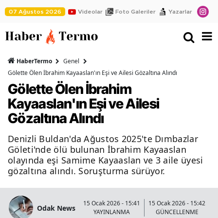
07 Ağustos 2026
Videolar
Foto Galeriler
Yazarlar
HaberTermo
Genel
Gölette Ölen İbrahim Kayaaslan'ın Eşi ve Ailesi Gözaltına Alındı
Gölette Ölen İbrahim
Kayaaslan'ın Eşi ve Ailesi
Gözaltına Alındı
Denizli Buldan'da Ağustos 2025'te Dımbazlar
Göleti'nde ölü bulunan İbrahim Kayaaslan
olayında eşi Samime Kayaaslan ve 3 aile üyesi
gözaltına alındı. Soruşturma sürüyor.
15 Ocak 2026 - 15:41
15 Ocak 2026 - 15:42
Odak News
YAYINLANMA
GÜNCELLENME
O