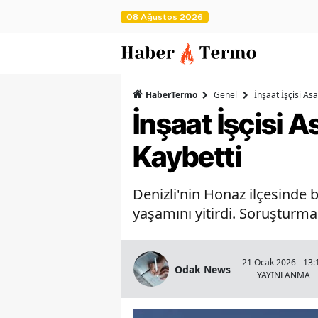
08 Ağustos 2026
HaberTermo
Genel
İnşaat İşçisi A
İnşaat İşçisi 
Kaybetti
Denizli'nin Honaz ilçesinde b
yaşamını yitirdi. Soruşturma 
21 Ocak 2026 - 13:
Odak News
YAYINLANMA