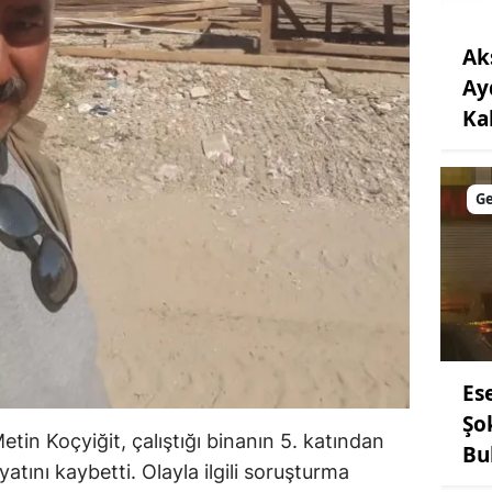
Ak
Ay
Ka
G
Es
Şo
etin Koçyiğit, çalıştığı binanın 5. katından
Bu
tını kaybetti. Olayla ilgili soruşturma