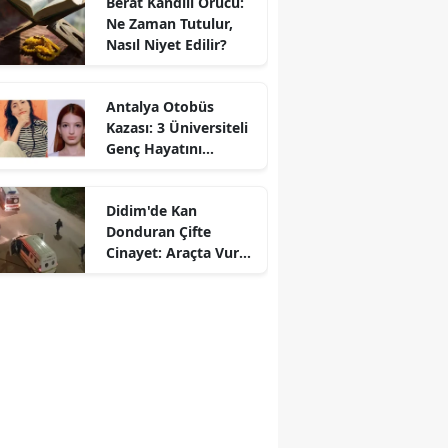
Berat Kandili Orucu:
Ne Zaman Tutulur,
Nasıl Niyet Edilir?
Antalya Otobüs
Kazası: 3 Üniversiteli
Genç Hayatını
Kaybetti
Didim'de Kan
Donduran Çifte
Cinayet: Araçta Vurup
Yol Kenarına Attılar!