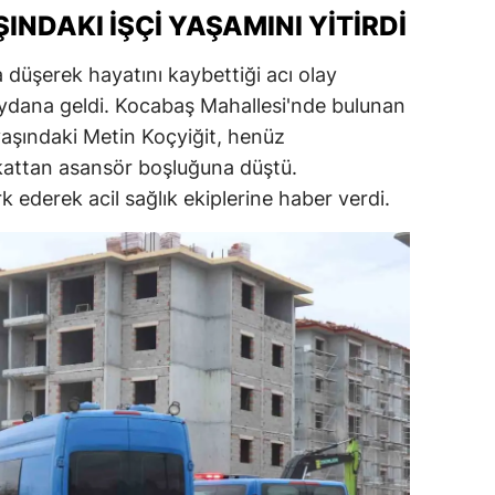
INDAKI İŞÇİ YAŞAMINI YİTİRDİ
 düşerek hayatını kaybettiği acı olay
eydana geldi. Kocabaş Mahallesi'nde bulunan
yaşındaki Metin Koçyiğit, henüz
 kattan asansör boşluğuna düştü.
k ederek acil sağlık ekiplerine haber verdi.