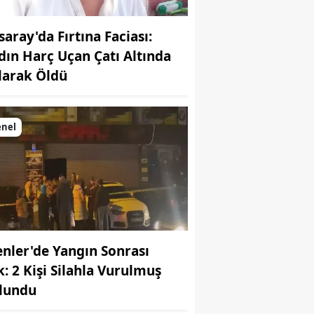
saray'da Fırtına Faciası:
dın Harç Uçan Çatı Altında
larak Öldü
enel
enler'de Yangın Sonrası
k: 2 Kişi Silahla Vurulmuş
lundu