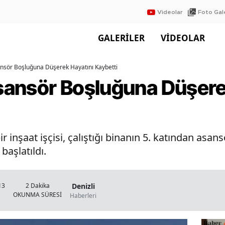
Videolar
Foto Gale
GALERİLER
VİDEOLAR
sansör Boşluğuna Düşerek Hayatını Kaybetti
Asansör Boşluğuna Düşere
ir inşaat işçisi, çalıştığı binanın 5. katından as
başlatıldı.
Denizli
13
2 Dakika
OKUNMA SÜRESİ
Haberleri