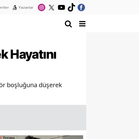
riler
Yazarlar
k Hayatını
ansör boşluğuna düşerek