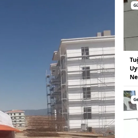
G
Tu
Uy
Ne
G