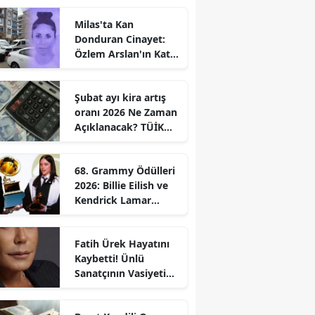
Milas'ta Kan
Donduran Cinayet:
Özlem Arslan'ın Katili
Boşanma
Aşamasındaki Eşi
Şubat ayı kira artış
oranı 2026 Ne Zaman
Açıklanacak? TÜİK
Tarihi Belli
68. Grammy Ödülleri
2026: Billie Eilish ve
Kendrick Lamar
Gecede Zirveyi
Paylaştı
Fatih Ürek Hayatını
Kaybetti! Ünlü
Sanatçının Vasiyeti
Ortaya Çıktı