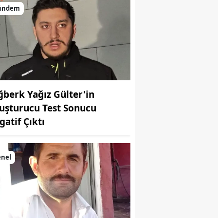
ündem
ğberk Yağız Gülter'in
uşturucu Test Sonucu
gatif Çıktı
enel