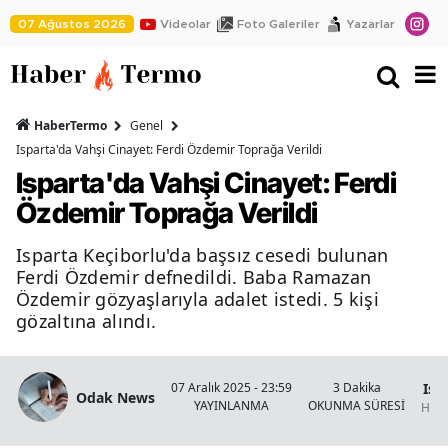
07 Ağustos 2026
Videolar
Foto Galeriler
Yazarlar
HaberTermo
Genel
Isparta'da Vahşi Cinayet: Ferdi Özdemir Toprağa Verildi
Isparta'da Vahşi Cinayet: Ferdi
Özdemir Toprağa Verildi
Isparta Keçiborlu'da başsız cesedi bulunan
Ferdi Özdemir defnedildi. Baba Ramazan
Özdemir gözyaşlarıyla adalet istedi. 5 kişi
gözaltına alındı.
Isp
07 Aralık 2025 - 23:59
3 Dakika
Odak News
YAYINLANMA
OKUNMA SÜRESİ
Habe