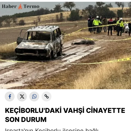
KEÇIBORLU'DAKI VAHŞI CINAYETTE
SON DURUM
Isparta'nın Keçiborlu ilçesine bağlı