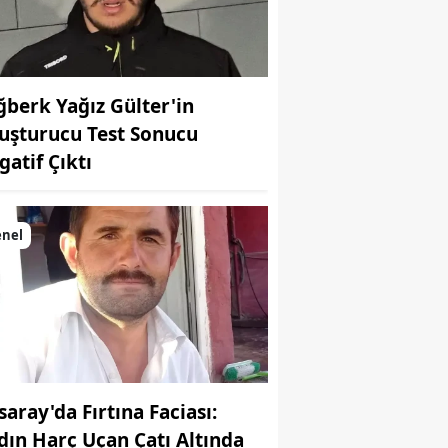
ğberk Yağız Gülter'in
uşturucu Test Sonucu
gatif Çıktı
enel
saray'da Fırtına Faciası:
dın Harç Uçan Çatı Altında