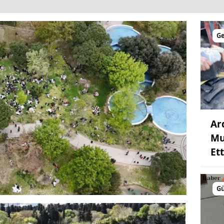
G
Ar
Mu
Ett
G