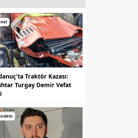
enel
danuç'ta Traktör Kazası:
htar Turgay Demir Vefat
i
ündem