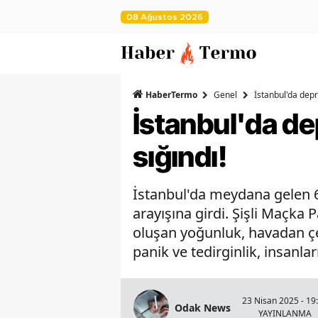
08 Ağustos 2026
HaberTermo
Genel
İstanbul'da dep
İstanbul'da d
sığındı!
İstanbul'da meydana gelen 6
arayışına girdi. Şişli Maçka 
oluşan yoğunluk, havadan çe
panik ve tedirginlik, insanl
23 Nisan 2025 - 19
Odak News
YAYINLANMA