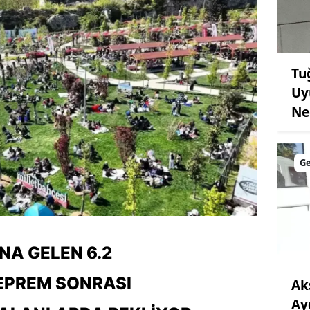
Tu
Uy
Ne
G
NA GELEN 6.2
EPREM SONRASI
Ak
Ay