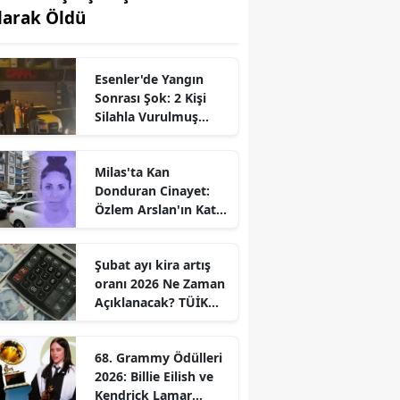
larak Öldü
Esenler'de Yangın
Sonrası Şok: 2 Kişi
Silahla Vurulmuş
Bulundu
Milas'ta Kan
Donduran Cinayet:
Özlem Arslan'ın Katili
Boşanma
Aşamasındaki Eşi
Şubat ayı kira artış
oranı 2026 Ne Zaman
Açıklanacak? TÜİK
Tarihi Belli
68. Grammy Ödülleri
2026: Billie Eilish ve
Kendrick Lamar