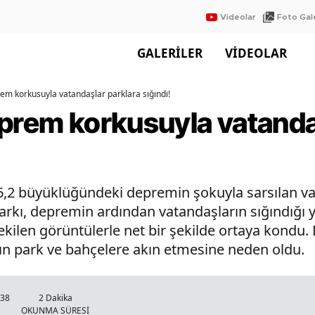
Videolar
Foto Gale
GALERİLER
VİDEOLAR
rem korkusuyla vatandaşlar parklara sığındı!
eprem korkusuyla vatanda
,2 büyüklüğündeki depremin şokuyla sarsılan vat
Parkı, depremin ardından vatandaşların sığındığı y
kilen görüntülerle net bir şekilde ortaya kondu
arın park ve bahçelere akın etmesine neden oldu.
:38
2 Dakika
OKUNMA SÜRESİ