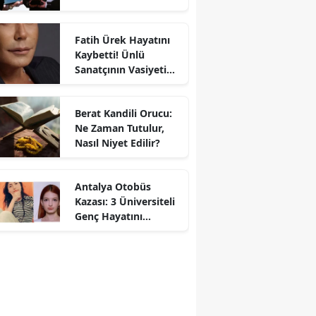
Gecede Zirveyi
Paylaştı
Fatih Ürek Hayatını
Kaybetti! Ünlü
Sanatçının Vasiyeti
Ortaya Çıktı
Berat Kandili Orucu:
Ne Zaman Tutulur,
Nasıl Niyet Edilir?
Antalya Otobüs
Kazası: 3 Üniversiteli
Genç Hayatını
Kaybetti