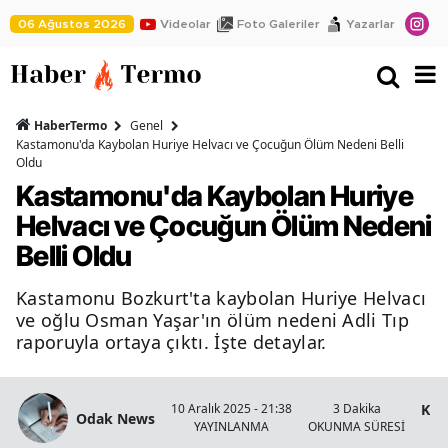
06 Ağustos 2026
Videolar
Foto Galeriler
Yazarlar
HaberTermo
Genel
Kastamonu'da Kaybolan Huriye Helvacı ve Çocuğun Ölüm Nedeni Belli
Oldu
Kastamonu'da Kaybolan Huriye
Helvacı ve Çocuğun Ölüm Nedeni
Belli Oldu
Kastamonu Bozkurt'ta kaybolan Huriye Helvacı
ve oğlu Osman Yaşar'ın ölüm nedeni Adli Tıp
raporuyla ortaya çıktı. İşte detaylar.
Kas
10 Aralık 2025 - 21:38
3 Dakika
Odak News
YAYINLANMA
OKUNMA SÜRESİ
Ha