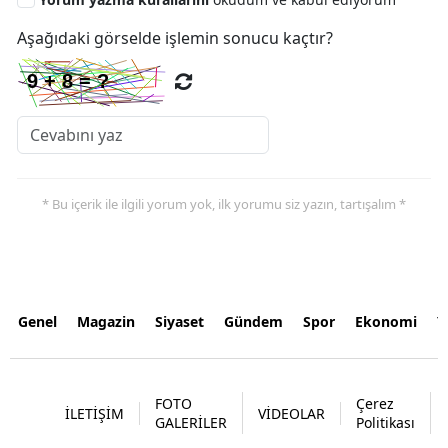
Aşağıdaki görselde işlemin sonucu kaçtır?
* Bu içerik ile ilgili yorum yok, ilk yorumu siz yazın, tartışalım *
Genel
Magazin
Siyaset
Gündem
Spor
Ekonomi
Y
FOTO
Çerez
İLETİŞİM
VİDEOLAR
GALERİLER
Politikası