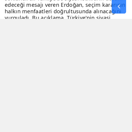
edeceği mesajı veren Erdoğan, seçim kararının
halkın menfaatleri doğrultusunda alınacağını
vurguladı. Bu açıklama, Türkiye'nin siyasi
geleceği hakkında netlik kazandırdı.
06 Nisan 2026 - 23:51
3 Dakika
Haber Merkezi
YAYINLANMA
OKUNMA SÜRESİ