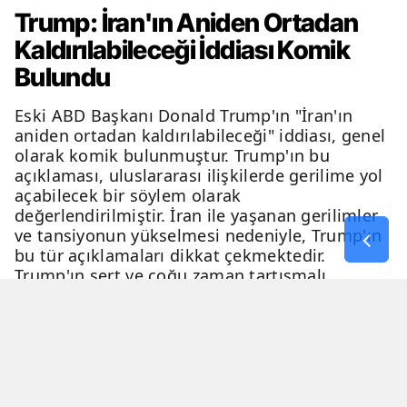
Trump: İran'ın Aniden Ortadan
Kaldırılabileceği İddiası Komik
Bulundu
Eski ABD Başkanı Donald Trump'ın "İran'ın
aniden ortadan kaldırılabileceği" iddiası, genel
olarak komik bulunmuştur. Trump'ın bu
açıklaması, uluslararası ilişkilerde gerilime yol
açabilecek bir söylem olarak
değerlendirilmiştir. İran ile yaşanan gerilimler
ve tansiyonun yükselmesi nedeniyle, Trump'ın
bu tür açıklamaları dikkat çekmektedir.
Trump'ın sert ve çoğu zaman tartışmalı
açıklamaları, genellikle eleştiri ve tartışma
konusu olmaktadır.
06 Nisan 2026 - 23:54
2 Dakika
Haber Merkezi
YAYINLANMA
OKUNMA SÜRESİ