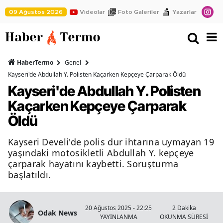
09 Ağustos 2026
Videolar
Foto Galeriler
Yazarlar
HaberTermo
Genel
Kayseri'de Abdullah Y. Polisten Kaçarken Kepçeye Çarparak Öldü
Kayseri'de Abdullah Y. Polisten
Kaçarken Kepçeye Çarparak
Öldü
Kayseri Develi'de polis dur ihtarına uymayan 19
yaşındaki motosikletli Abdullah Y. kepçeye
çarparak hayatını kaybetti. Soruşturma
başlatıldı.
K
20 Ağustos 2025 - 22:25
2 Dakika
Odak News
YAYINLANMA
OKUNMA SÜRESİ
Ha