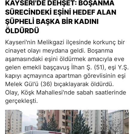
KAYSERI'DE DEHŞET: BOŞANMA
SÜRECINDEKI EŞINI HEDEF ALAN
ŞÜPHELI BAŞKA BIR KADINI
ÖLDÜRDÜ
Kayseri'nin Melikgazi ilçesinde korkunç bir
cinayet olayı meydana geldi. Boşanma
aşamasındaki eşini öldürmek amacıyla eve
gelen emekli başçavuş İlhan Ş. (51), eşi Y.Ş.
kapıyı açmayınca apartman görevlisinin eşi
Melek Gül'ü (36) bıçaklayarak öldürdü.
Olay, Köşk Mahallesi'nde sabah saatlerinde
gerçekleşti.