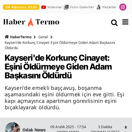
06 Ağustos 2026
Videolar
Foto Galeriler
Yazarlar
HaberTermo
Genel
Kayseri'de Korkunç Cinayet: Eşini Öldürmeye Giden Adam Başkasını
Öldürdü
Kayseri'de Korkunç Cinayet:
Eşini Öldürmeye Giden Adam
Başkasını Öldürdü
Kayseri'de emekli başçavuş, boşanma
aşamasındaki eşini öldürmek için eve gitti. Eşi
kapı açmayınca apartman görevlisinin eşini
bıçaklayarak öldürdü.
Kay
09 Aralık 2025 - 17:54
3 Dakika
Odak News