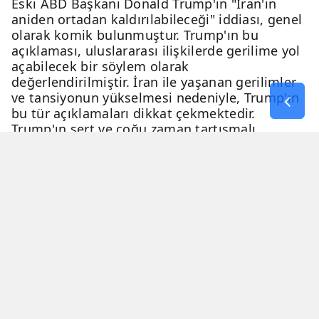
Eski ABD Başkanı Donald Trump'ın "İran'ın
aniden ortadan kaldırılabileceği" iddiası, genel
olarak komik bulunmuştur. Trump'ın bu
açıklaması, uluslararası ilişkilerde gerilime yol
açabilecek bir söylem olarak
değerlendirilmiştir. İran ile yaşanan gerilimler
ve tansiyonun yükselmesi nedeniyle, Trump'ın
bu tür açıklamaları dikkat çekmektedir.
Trump'ın sert ve çoğu zaman tartışmalı
açıklamaları, genellikle eleştiri ve tartışma
konusu olmaktadır.
06 Nisan 2026 - 23:54
2 Dakika
Haber Merkezi
YAYINLANMA
OKUNMA SÜRESİ