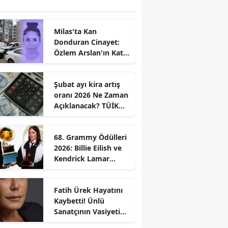
Milas'ta Kan
Donduran Cinayet:
Özlem Arslan'ın Katili
Boşanma
Aşamasındaki Eşi
Şubat ayı kira artış
oranı 2026 Ne Zaman
Açıklanacak? TÜİK
Tarihi Belli
68. Grammy Ödülleri
2026: Billie Eilish ve
Kendrick Lamar
Gecede Zirveyi
Paylaştı
Fatih Ürek Hayatını
Kaybetti! Ünlü
Sanatçının Vasiyeti
Ortaya Çıktı