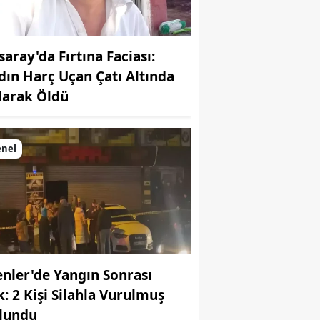
saray'da Fırtına Faciası:
dın Harç Uçan Çatı Altında
larak Öldü
enel
enler'de Yangın Sonrası
k: 2 Kişi Silahla Vurulmuş
lundu