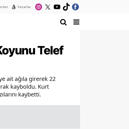
riler
Yazarlar
 Koyunu Telef
e ait ağıla girerek 22
arak kayboldu. Kurt
larını kaybetti.