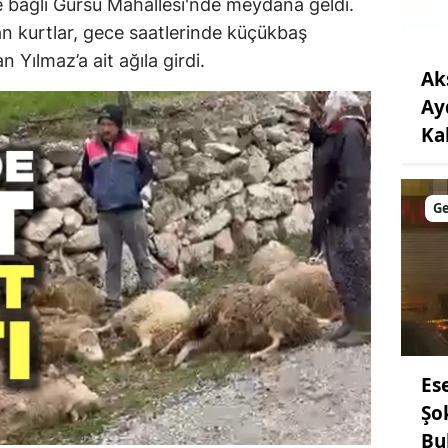
ne bağlı Gürsu Mahallesi'nde meydana geldi.
n kurtlar, gece saatlerinde küçükbaş
n Yılmaz’a ait ağıla girdi.
Ak
Ay
Ka
G
Es
Şo
Bu