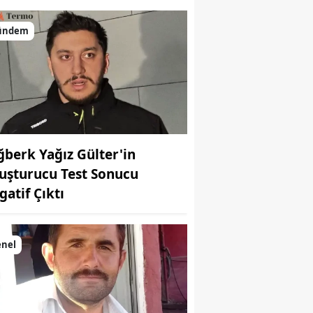
ündem
ğberk Yağız Gülter'in
uşturucu Test Sonucu
gatif Çıktı
enel