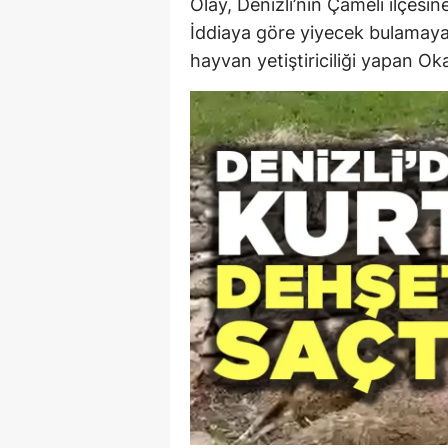
Olay, Denizli’nin Çameli ilçesi
İddiaya göre yiyecek bulamaya
hayvan yetiştiriciliği yapan Oka