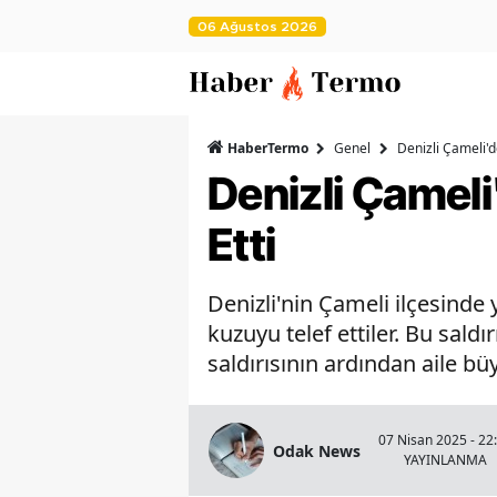
06 Ağustos 2026
HaberTermo
Genel
Denizli Çameli'd
Denizli Çameli
Etti
Denizli'nin Çameli ilçesinde 
kuzuyu telef ettiler. Bu sa
saldırısının ardından aile b
07 Nisan 2025 - 22
Odak News
YAYINLANMA