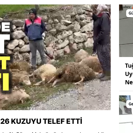
G
Tu
Uy
Ne
G
 26 KUZUYU TELEF ETTI