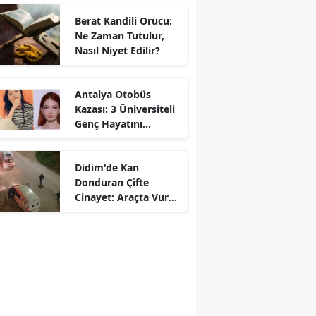
Berat Kandili Orucu:
Ne Zaman Tutulur,
Nasıl Niyet Edilir?
Antalya Otobüs
Kazası: 3 Üniversiteli
Genç Hayatını
Kaybetti
Didim'de Kan
Donduran Çifte
Cinayet: Araçta Vurup
Yol Kenarına Attılar!