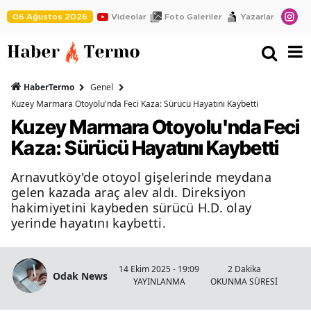
06 Ağustos 2026
Videolar
Foto Galeriler
Yazarlar
HaberTermo
Genel
Kuzey Marmara Otoyolu'nda Feci Kaza: Sürücü Hayatını Kaybetti
Kuzey Marmara Otoyolu'nda Feci
Kaza: Sürücü Hayatını Kaybetti
Arnavutköy'de otoyol gişelerinde meydana
gelen kazada araç alev aldı. Direksiyon
hakimiyetini kaybeden sürücü H.D. olay
yerinde hayatını kaybetti.
14 Ekim 2025 - 19:09
2 Dakika
Odak News
YAYINLANMA
OKUNMA SÜRESİ