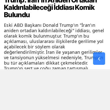
Trump: İran'ın Aniden Ortadan
Kaldırılabileceği İddiası Komik
Bulundu
Eski ABD Başkanı Donald Trump'ın "İran'ın
aniden ortadan kaldırılabileceği" iddiası, genel
olarak komik bulunmuştur. Trump'ın bu
açıklaması, uluslararası ilişkilerde gerilime yol
açabilecek bir söylem olarak
değerlendirilmiştir. İran ile yaşanan gerilimler
ve tansiyonun yükselmesi nedeniyle, Trump'ın
bu tür açıklamaları dikkat çekmektedir.
Trump'ın sert ve çoğu zaman tartışmalı
açıklamaları, genellikle eleştiri ve tartışma
konusu olmaktadır.
06 Nisan 2026 - 23:54
2 Dakika
Haber Merkezi
YAYINLANMA
OKUNMA SÜRESİ