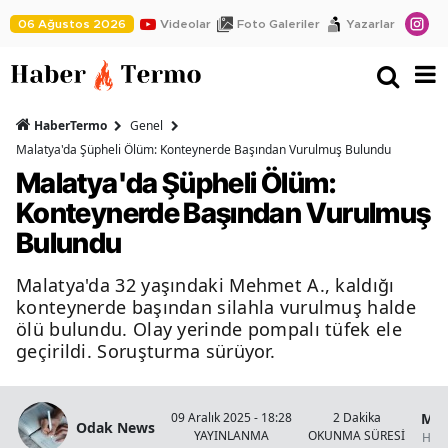
06 Ağustos 2026
Videolar
Foto Galeriler
Yazarlar
HaberTermo
Genel
Malatya'da Şüpheli Ölüm: Konteynerde Başından Vurulmuş Bulundu
Malatya'da Şüpheli Ölüm:
Konteynerde Başından Vurulmuş
Bulundu
Malatya'da 32 yaşındaki Mehmet A., kaldığı
konteynerde başından silahla vurulmuş halde
ölü bulundu. Olay yerinde pompalı tüfek ele
geçirildi. Soruşturma sürüyor.
Mal
09 Aralık 2025 - 18:28
2 Dakika
Odak News
YAYINLANMA
OKUNMA SÜRESİ
Habe