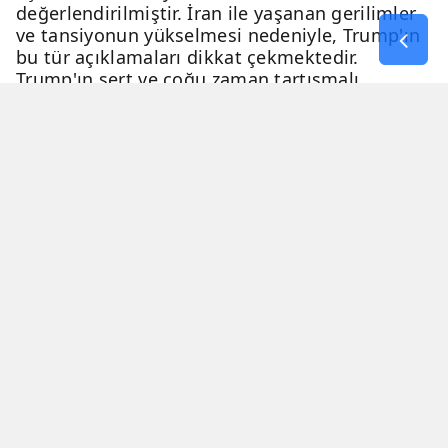
değerlendirilmiştir. İran ile yaşanan gerilimler
ve tansiyonun yükselmesi nedeniyle, Trump'ın
bu tür açıklamaları dikkat çekmektedir.
Trump'ın sert ve çoğu zaman tartışmalı
açıklamaları, genellikle eleştiri ve tartışma
konusu olmaktadır.
06 Nisan 2026 - 23:54
2 Dakika
Haber Merkezi
YAYINLANMA
OKUNMA SÜRESİ