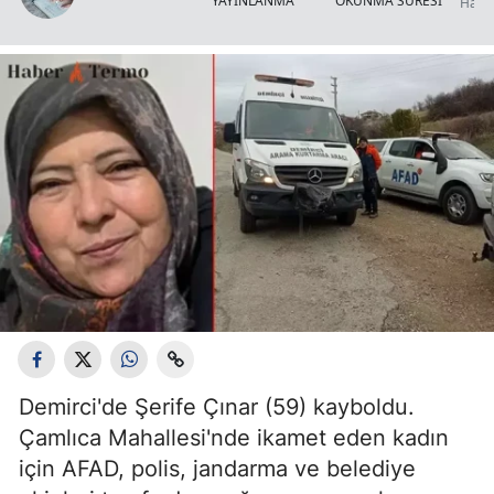
YAYINLANMA
OKUNMA SÜRESİ
Haber
Demirci'de Şerife Çınar (59) kayboldu.
Çamlıca Mahallesi'nde ikamet eden kadın
için AFAD, polis, jandarma ve belediye