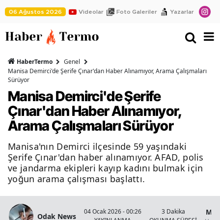
06 Ağustos 2026
Videolar
Foto Galeriler
Yazarlar
HaberTermo
Genel
Manisa Demirci'de Şerife Çınar'dan Haber Alınamıyor, Arama Çalışmaları
Sürüyor
Manisa Demirci'de Şerife
Çınar'dan Haber Alınamıyor,
Arama Çalışmaları Sürüyor
Manisa'nın Demirci ilçesinde 59 yaşındaki
Şerife Çınar'dan haber alınamıyor. AFAD, polis
ve jandarma ekipleri kayıp kadını bulmak için
yoğun arama çalışması başlattı.
Man
04 Ocak 2026 - 00:26
3 Dakika
Odak News