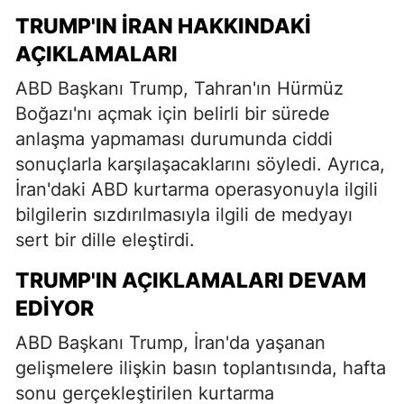
TRUMP'IN İRAN HAKKINDAKI
AÇIKLAMALARI
ABD Başkanı Trump, Tahran'ın Hürmüz
Boğazı'nı açmak için belirli bir sürede
anlaşma yapmaması durumunda ciddi
sonuçlarla karşılaşacaklarını söyledi. Ayrıca,
İran'daki ABD kurtarma operasyonuyla ilgili
bilgilerin sızdırılmasıyla ilgili de medyayı
sert bir dille eleştirdi.
TRUMP'IN AÇIKLAMALARI DEVAM
EDIYOR
ABD Başkanı Trump, İran'da yaşanan
gelişmelere ilişkin basın toplantısında, hafta
sonu gerçekleştirilen kurtarma