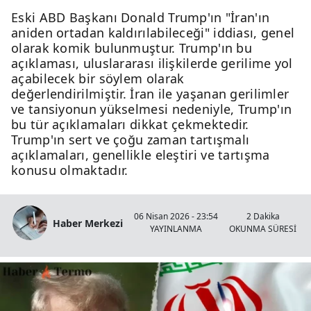
Eski ABD Başkanı Donald Trump'ın "İran'ın
aniden ortadan kaldırılabileceği" iddiası, genel
olarak komik bulunmuştur. Trump'ın bu
açıklaması, uluslararası ilişkilerde gerilime yol
açabilecek bir söylem olarak
değerlendirilmiştir. İran ile yaşanan gerilimler
ve tansiyonun yükselmesi nedeniyle, Trump'ın
bu tür açıklamaları dikkat çekmektedir.
Trump'ın sert ve çoğu zaman tartışmalı
açıklamaları, genellikle eleştiri ve tartışma
konusu olmaktadır.
06 Nisan 2026 - 23:54
2 Dakika
Haber Merkezi
YAYINLANMA
OKUNMA SÜRESİ