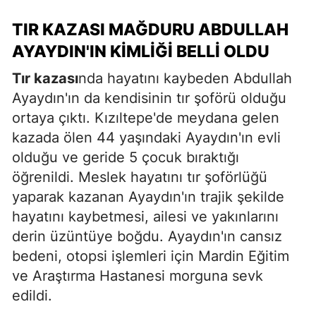
TIR KAZASI MAĞDURU ABDULLAH
AYAYDIN'IN KIMLIĞI BELLI OLDU
Tır kazası
nda hayatını kaybeden Abdullah
Ayaydın'ın da kendisinin tır şoförü olduğu
ortaya çıktı. Kızıltepe'de meydana gelen
kazada ölen 44 yaşındaki Ayaydın'ın evli
olduğu ve geride 5 çocuk bıraktığı
öğrenildi. Meslek hayatını tır şoförlüğü
yaparak kazanan Ayaydın'ın trajik şekilde
hayatını kaybetmesi, ailesi ve yakınlarını
derin üzüntüye boğdu. Ayaydın'ın cansız
bedeni, otopsi işlemleri için Mardin Eğitim
ve Araştırma Hastanesi morguna sevk
edildi.