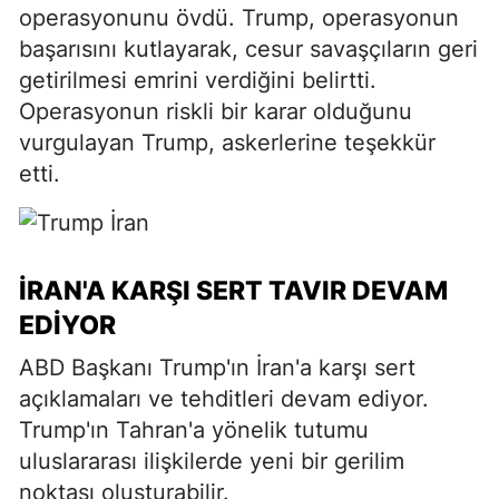
operasyonunu övdü. Trump, operasyonun
başarısını kutlayarak, cesur savaşçıların geri
getirilmesi emrini verdiğini belirtti.
Operasyonun riskli bir karar olduğunu
vurgulayan Trump, askerlerine teşekkür
etti.
İRAN'A KARŞI SERT TAVIR DEVAM
EDIYOR
ABD Başkanı Trump'ın İran'a karşı sert
açıklamaları ve tehditleri devam ediyor.
Trump'ın Tahran'a yönelik tutumu
uluslararası ilişkilerde yeni bir gerilim
noktası oluşturabilir.