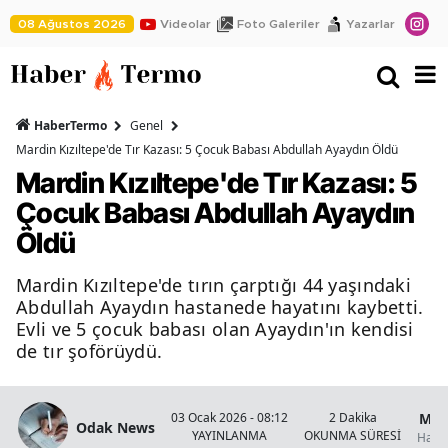
08 Ağustos 2026
Videolar
Foto Galeriler
Yazarlar
HaberTermo
Genel
Mardin Kızıltepe'de Tır Kazası: 5 Çocuk Babası Abdullah Ayaydın Öldü
Mardin Kızıltepe'de Tır Kazası: 5
Çocuk Babası Abdullah Ayaydın
Öldü
Mardin Kızıltepe'de tırın çarptığı 44 yaşındaki
Abdullah Ayaydın hastanede hayatını kaybetti.
Evli ve 5 çocuk babası olan Ayaydın'ın kendisi
de tır şoförüydü.
Mar
03 Ocak 2026 - 08:12
2 Dakika
Odak News
YAYINLANMA
OKUNMA SÜRESİ
Haber