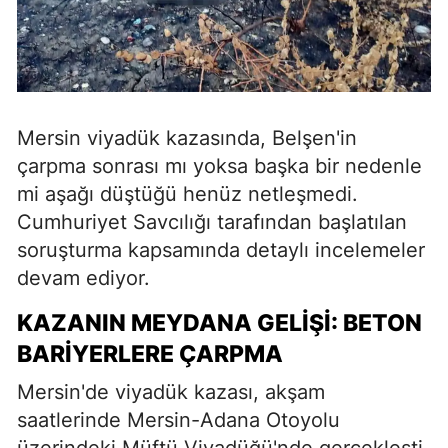
Mersin viyadük kazasında, Belşen'in
çarpma sonrası mı yoksa başka bir nedenle
mi aşağı düştüğü henüz netleşmedi.
Cumhuriyet Savcılığı tarafından başlatılan
soruşturma kapsamında detaylı incelemeler
devam ediyor.
KAZANIN MEYDANA GELIŞI: BETON
BARIYERLERE ÇARPMA
Mersin'de viyadük kazası, akşam
saatlerinde Mersin-Adana Otoyolu
üzerindeki Müftü Viyadüğü'nde gerçekleşti.