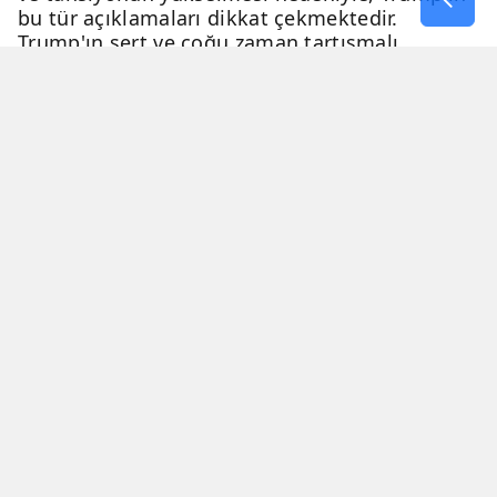
bu tür açıklamaları dikkat çekmektedir.
Trump'ın sert ve çoğu zaman tartışmalı
açıklamaları, genellikle eleştiri ve tartışma
konusu olmaktadır.
06 Nisan 2026 - 23:54
2 Dakika
Haber Merkezi
YAYINLANMA
OKUNMA SÜRESİ