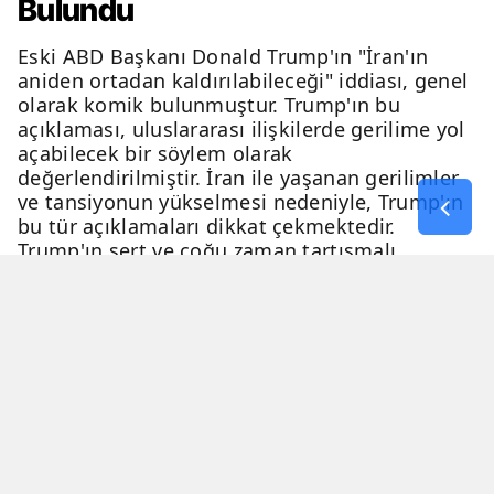
Bulundu
Eski ABD Başkanı Donald Trump'ın "İran'ın
aniden ortadan kaldırılabileceği" iddiası, genel
olarak komik bulunmuştur. Trump'ın bu
açıklaması, uluslararası ilişkilerde gerilime yol
açabilecek bir söylem olarak
değerlendirilmiştir. İran ile yaşanan gerilimler
ve tansiyonun yükselmesi nedeniyle, Trump'ın
bu tür açıklamaları dikkat çekmektedir.
Trump'ın sert ve çoğu zaman tartışmalı
açıklamaları, genellikle eleştiri ve tartışma
konusu olmaktadır.
06 Nisan 2026 - 23:54
2 Dakika
Haber Merkezi
YAYINLANMA
OKUNMA SÜRESİ