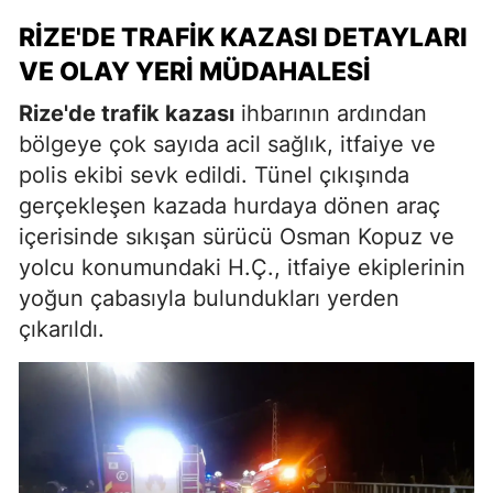
RIZE'DE TRAFIK KAZASI DETAYLARI
VE OLAY YERI MÜDAHALESI
Rize'de trafik kazası
ihbarının ardından
bölgeye çok sayıda acil sağlık, itfaiye ve
polis ekibi sevk edildi. Tünel çıkışında
gerçekleşen kazada hurdaya dönen araç
içerisinde sıkışan sürücü Osman Kopuz ve
yolcu konumundaki H.Ç., itfaiye ekiplerinin
yoğun çabasıyla bulundukları yerden
çıkarıldı.