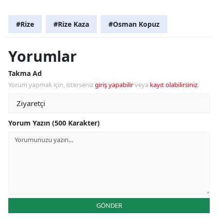
#Rize
#Rize Kaza
#Osman Kopuz
Yorumlar
Takma Ad
Yorum yapmak için, isterseniz
giriş yapabilir
veya
kayıt olabilirsiniz
.
Yorum Yazın (500 Karakter)
GÖNDER