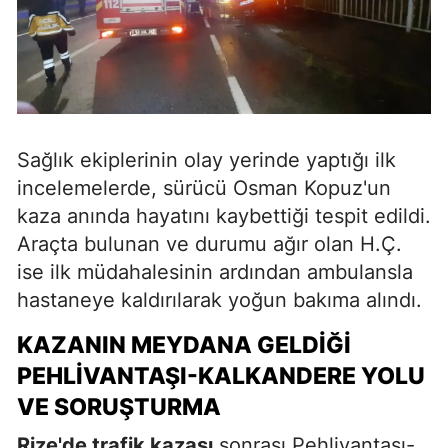
Sağlık ekiplerinin olay yerinde yaptığı ilk
incelemelerde, sürücü Osman Kopuz'un
kaza anında hayatını kaybettiği tespit edildi.
Araçta bulunan ve durumu ağır olan H.Ç.
ise ilk müdahalesinin ardından ambulansla
hastaneye kaldırılarak yoğun bakıma alındı.
KAZANIN MEYDANA GELDIĞI
PEHLIVANTAŞI-KALKANDERE YOLU
VE SORUŞTURMA
Rize'de trafik kazası
sonrası Pehlivantaşı-