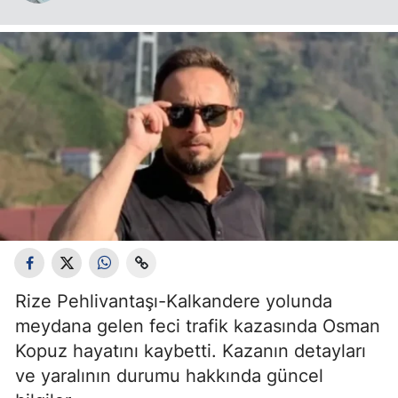
Rize Pehlivantaşı-Kalkandere yolunda
meydana gelen feci trafik kazasında Osman
Kopuz hayatını kaybetti. Kazanın detayları
ve yaralının durumu hakkında güncel