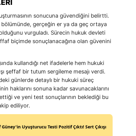
ERI
şturmasının sonucuna güvendiğini belirtti.
n bölümünde, gerçeğin er ya da geç ortaya
olduğunu vurguladı. Sürecin hukuk devleti
şeffaf biçimde sonuçlanacağına olan güvenini
nda kullandığı net ifadelerle hem hukuki
 şeffaf bir tutum sergileme mesajı verdi.
eki günlerde detaylı bir hukuki süreç
rinin haklarını sonuna kadar savunacaklarını
ttiği ve yeni test sonuçlarının beklediği bu
kip ediliyor.
 Güney'in Uyuşturucu Testi Pozitif Çıktı! Sert Çıkışı