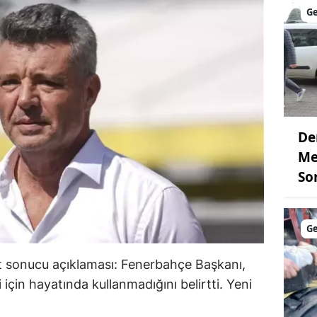
G
De
Me
So
G
t sonucu açıklaması: Fenerbahçe Başkanı,
i için hayatında kullanmadığını belirtti. Yeni