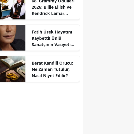
68. Grammy Ödülleri
2026: Billie Eilish ve
Kendrick Lamar
Gecede Zirveyi
Paylaştı
Fatih Ürek Hayatını
Kaybetti! Ünlü
Sanatçının Vasiyeti
Ortaya Çıktı
Berat Kandili Orucu:
Ne Zaman Tutulur,
Nasıl Niyet Edilir?