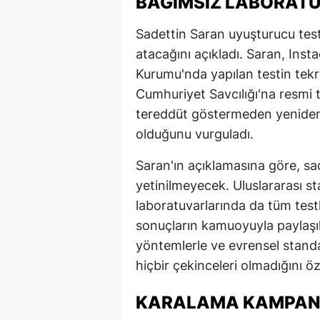
BAĞIMSIZ LABORATU
Sadettin Saran uyuşturucu tes
atacağını açıkladı. Saran, Inst
Kurumu'nda yapılan testin tekr
Cumhuriyet Savcılığı'na resmi t
tereddüt göstermeden yeniden
olduğunu vurguladı.
Saran'ın açıklamasına göre, sade
yetinilmeyecek. Uluslararası s
laboratuvarlarında da tüm testl
sonuçların kamuoyuyla paylaşıla
yöntemlerle ve evrensel stand
hiçbir çekinceleri olmadığını öz
KARALAMA KAMPANYAS