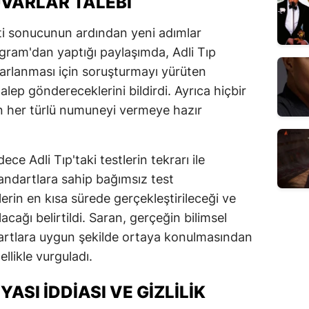
VARLAR TALEBI
ti sonucunun ardından yeni adımlar
agram'dan yaptığı paylaşımda, Adli Tıp
arlanması için soruşturmayı yürüten
alep göndereceklerini bildirdi. Ayrıca hiçbir
 her türlü numuneyi vermeye hazır
ce Adli Tıp'taki testlerin tekrarı ile
tandartlara sahip bağımsız test
erin en kısa sürede gerçekleştirileceği ve
cağı belirtildi. Saran, gerçeğin bilimsel
artlara uygun şekilde ortaya konulmasından
ellikle vurguladı.
I İDDIASI VE GIZLILIK