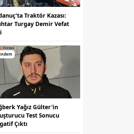
danuç'ta Traktör Kazası:
htar Turgay Demir Vefat
i
ündem
ğberk Yağız Gülter'in
uşturucu Test Sonucu
gatif Çıktı