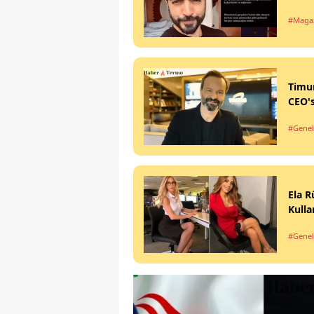
#Maga
Timur
CEO'
#Genel
Ela R
Kulla
#Genel