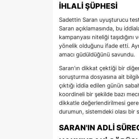
İHLALI ŞÜPHESI
Sadettin Saran uyuşturucu test h
Saran açıklamasında, bu iddiala
kampanyası niteliği taşıdığını v
yönelik olduğunu ifade etti. A
amacı güdüldüğünü savundu.
Saran'ın dikkat çektiği bir diğe
soruşturma dosyasına ait bilgi
çıktığı iddia edilen günün saba
koordineli bir şekilde bazı me
dikkatle değerlendirilmesi gere
durumun, sistemdeki olası bir sı
SARAN'IN ADLI SÜRE