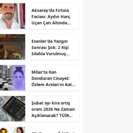
Aksaray'da Fırtına
Faciası: Aydın Harç
Uçan Çatı Altında
Kalarak Öldü
Esenler'de Yangın
Sonrası Şok: 2 Kişi
Silahla Vurulmuş
Bulundu
Milas'ta Kan
Donduran Cinayet:
Özlem Arslan'ın Katili
Boşanma
Aşamasındaki Eşi
Şubat ayı kira artış
oranı 2026 Ne Zaman
Açıklanacak? TÜİK
Tarihi Belli