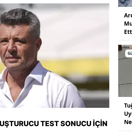
Ar
Mu
Ett
G
Tu
Uy
Ne
UŞTURUCU TEST SONUCU İÇIN