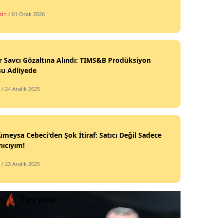
zin
/ 01 Ocak 2026
 Savcı Gözaltına Alındı: TIMS&B Prodüksiyon
su Adliyede
/ 24 Aralık 2025
ümeysa Cebeci'den Şok İtiraf: Satıcı Değil Sadece
nıcıyım!
/ 23 Aralık 2025