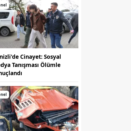
enel
nizli'de Cinayet: Sosyal
dya Tanışması Ölümle
nuçlandı
enel