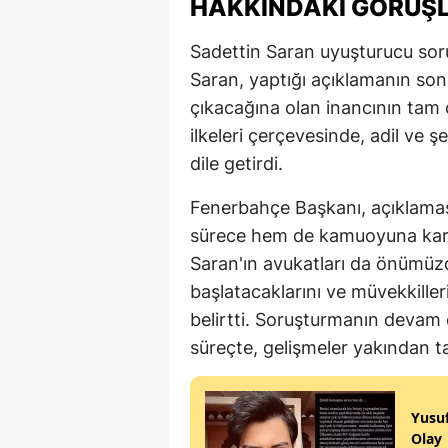
HAKKINDAKI GÖRÜŞL
Sadettin Saran uyuşturucu soru
Saran, yaptığı açıklamanın so
çıkacağına olan inancının tam 
ilkeleri çerçevesinde, adil ve 
dile getirdi.
Fenerbahçe Başkanı, açıklaması
sürece hem de kamuoyuna karşı
Saran'ın avukatları da önümüzd
başlatacaklarını ve müvekkille
belirtti. Soruşturmanın devam e
süreçte, gelişmeler yakından ta
Yusuf
Olay