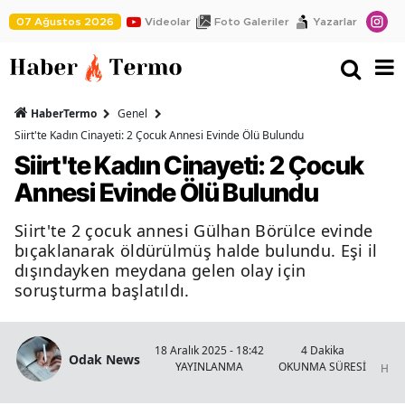
07 Ağustos 2026
Videolar
Foto Galeriler
Yazarlar
HaberTermo
Genel
Siirt'te Kadın Cinayeti: 2 Çocuk Annesi Evinde Ölü Bulundu
Siirt'te Kadın Cinayeti: 2 Çocuk
Annesi Evinde Ölü Bulundu
Siirt'te 2 çocuk annesi Gülhan Börülce evinde
bıçaklanarak öldürülmüş halde bulundu. Eşi il
dışındayken meydana gelen olay için
soruşturma başlatıldı.
Si
18 Aralık 2025 - 18:42
4 Dakika
Odak News
YAYINLANMA
OKUNMA SÜRESİ
Habe