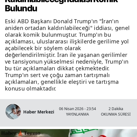
Bulundu
Eski ABD Başkanı Donald Trump'ın "İran'ın
aniden ortadan kaldırılabileceği" iddiası, genel
olarak komik bulunmuştur. Trump'ın bu
açıklaması, uluslararası ilişkilerde gerilime yol
açabilecek bir söylem olarak
değerlendirilmiştir. İran ile yaşanan gerilimler
ve tansiyonun yükselmesi nedeniyle, Trump'ın
bu tür açıklamaları dikkat çekmektedir.
Trump'ın sert ve çoğu zaman tartışmalı
açıklamaları, genellikle eleştiri ve tartışma
konusu olmaktadır.
06 Nisan 2026 - 23:54
2 Dakika
Haber Merkezi
YAYINLANMA
OKUNMA SÜRESİ