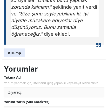
soruya ise
"Umarım bunu yapmak
zorunda kalmam."
şeklinde yanıt verdi
ve
"Size şunu söyleyebilirim ki, iyi
niyetle müzakere ediyorlar diye
düşünüyoruz. Bunu zamanla
öğreneceğiz."
diye ekledi.
#Trump
Yorumlar
Takma Ad
Yorum yapmak için, isterseniz giriş yapabilir veya kayıt olabilirsiniz.
Yorum Yazın (500 Karakter)