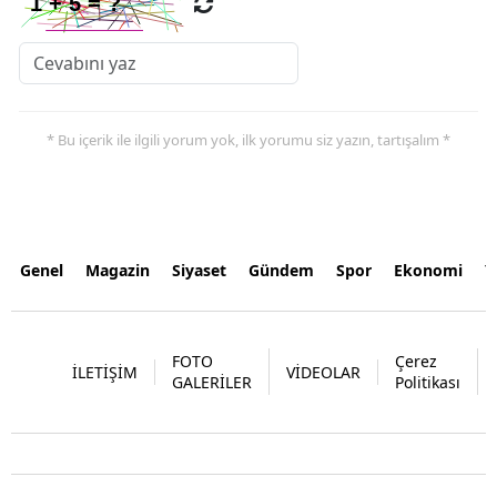
* Bu içerik ile ilgili yorum yok, ilk yorumu siz yazın, tartışalım *
Genel
Magazin
Siyaset
Gündem
Spor
Ekonomi
Y
FOTO
Çerez
İLETİŞİM
VİDEOLAR
GALERİLER
Politikası