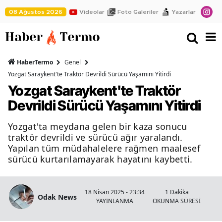
08 Ağustos 2026
Videolar
Foto Galeriler
Yazarlar
HaberTermo
Genel
Yozgat Saraykent'te Traktör Devrildi Sürücü Yaşamını Yitirdi
Yozgat Saraykent'te Traktör
Devrildi Sürücü Yaşamını Yitirdi
Yozgat'ta meydana gelen bir kaza sonucu
traktör devrildi ve sürücü ağır yaralandı.
Yapılan tüm müdahalelere rağmen maalesef
sürücü kurtarılamayarak hayatını kaybetti.
18 Nisan 2025 - 23:34
1 Dakika
Odak News
YAYINLANMA
OKUNMA SÜRESİ