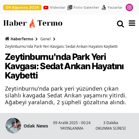
09 Ağustos 2026
Videolar
Foto Galeriler
Yazarlar
HaberTermo
Genel
Zeytinburnu'nda Park Yeri Kavgası: Sedat Arıkan Hayatını Kaybetti
Zeytinburnu'nda Park Yeri
Kavgası: Sedat Arıkan Hayatını
Kaybetti
Zeytinburnu'nda park yeri yüzünden çıkan
silahlı kavgada Sedat Arıkan yaşamını yitirdi.
Ağabeyi yaralandı, 2 şüpheli gözaltına alındı.
09 Aralık 2025 - 00:24
3 Dakika
Odak News
YAYINLANMA
OKUNMA SÜRESİ