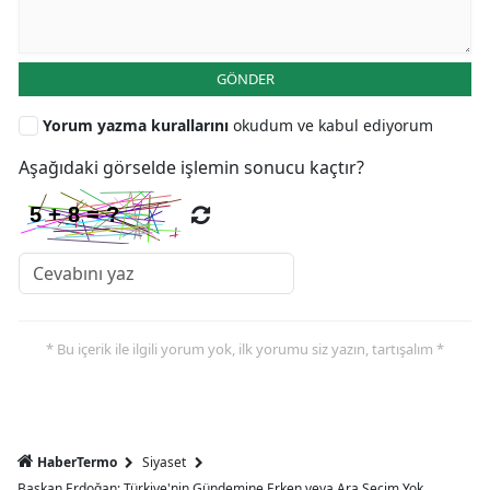
GÖNDER
Yorum yazma kurallarını
okudum ve kabul ediyorum
Aşağıdaki görselde işlemin sonucu kaçtır?
* Bu içerik ile ilgili yorum yok, ilk yorumu siz yazın, tartışalım *
HaberTermo
Siyaset
Başkan Erdoğan: Türkiye'nin Gündemine Erken veya Ara Seçim Yok