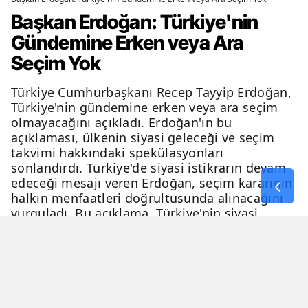
Başkan Erdoğan: Türkiye'nin
Gündemine Erken veya Ara
Seçim Yok
Türkiye Cumhurbaşkanı Recep Tayyip Erdoğan,
Türkiye'nin gündemine erken veya ara seçim
olmayacağını açıkladı. Erdoğan'ın bu
açıklaması, ülkenin siyasi geleceği ve seçim
takvimi hakkındaki spekülasyonları
sonlandırdı. Türkiye'de siyasi istikrarın devam
edeceği mesajı veren Erdoğan, seçim kararının
halkın menfaatleri doğrultusunda alınacağını
vurguladı. Bu açıklama, Türkiye'nin siyasi
geleceği hakkında netlik kazandırdı.
06 Nisan 2026 - 23:51
3 Dakika
Haber Merkezi
YAYINLANMA
OKUNMA SÜRESİ