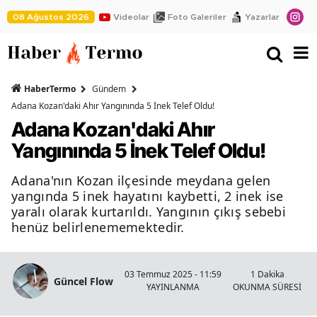
08 Ağustos 2026
Videolar
Foto Galeriler
Yazarlar
HaberTermo
Gündem
Adana Kozan'daki Ahır Yangınında 5 İnek Telef Oldu!
Adana Kozan'daki Ahır
Yangınında 5 İnek Telef Oldu!
Adana'nın Kozan ilçesinde meydana gelen
yangında 5 inek hayatını kaybetti, 2 inek ise
yaralı olarak kurtarıldı. Yangının çıkış sebebi
henüz belirlenememektedir.
03 Temmuz 2025 - 11:59
1 Dakika
Güncel Flow
YAYINLANMA
OKUNMA SÜRESİ