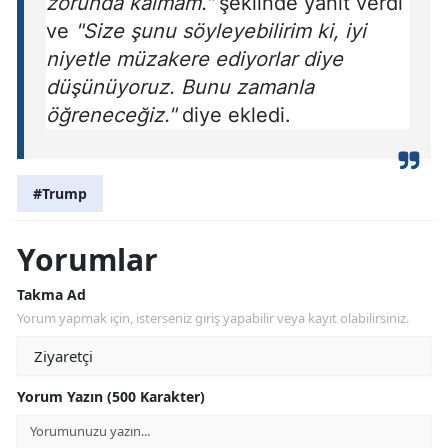
zorunda kalmam."
şeklinde yanıt verdi
ve
"Size şunu söyleyebilirim ki, iyi
niyetle müzakere ediyorlar diye
düşünüyoruz. Bunu zamanla
öğreneceğiz."
diye ekledi.
#Trump
Yorumlar
Takma Ad
Yorum yapmak için, isterseniz giriş yapabilir veya kayıt olabilirsiniz.
Yorum Yazın (500 Karakter)