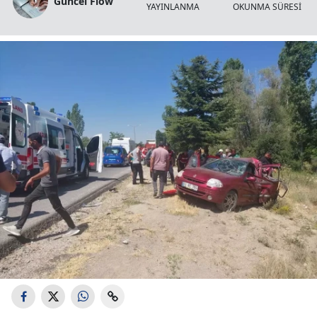
Güncel Flow
YAYINLANMA
OKUNMA SÜRESİ
S