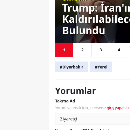
este
Trump: İran'
ını
Kaldırılabile
Bulundu
1
2
3
4
#Diyarbakır
#Yerel
Yorumlar
Takma Ad
Yorum yapmak için, isterseniz
giriş yapabilir