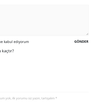
GÖNDER
e kabul ediyorum
 kaçtır?
yorum yok, ilk yorumu siz yazın, tartışalım *