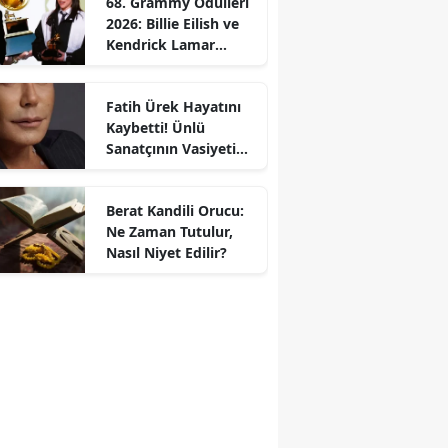
68. Grammy Ödülleri
2026: Billie Eilish ve
Kendrick Lamar
Gecede Zirveyi
Paylaştı
Fatih Ürek Hayatını
Kaybetti! Ünlü
Sanatçının Vasiyeti
Ortaya Çıktı
Berat Kandili Orucu:
Ne Zaman Tutulur,
Nasıl Niyet Edilir?