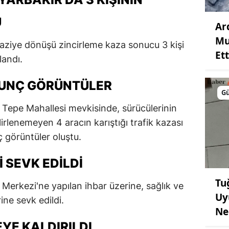
U
Ar
Mu
aziye dönüşü zincirleme kaza sonucu 3 kişi
Ett
landı.
KUNÇ GÖRÜNTÜLER
G
al Tepe Mahallesi mevkisinde, sürücülerinin
lirlenemeyen 4 aracın karıştığı trafik kazası
 görüntüler oluştu.
 SEVK EDILDI
Tu
 Merkezi'ne yapılan ihbar üzerine, sağlık ve
Uy
ine sevk edildi.
Ne
YE KALDIRILDI