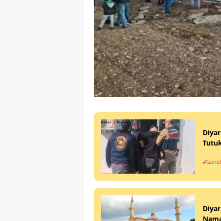
Diyar
Tutuk
#Genel
Diya
Nama