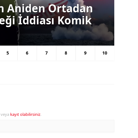
ın Aniden Ortadan
Ba
ceği İddiası Komik
Gü
Se
5
6
7
8
9
10
veya
kayıt olabilirsiniz
.