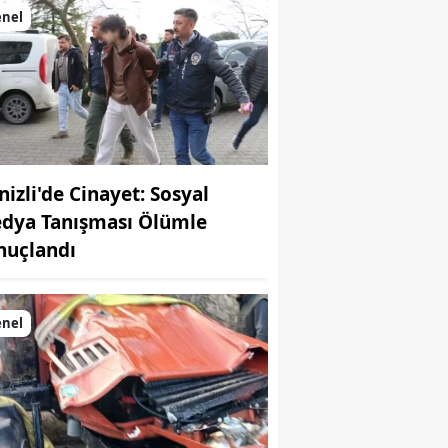
enel
nizli'de Cinayet: Sosyal
dya Tanışması Ölümle
nuçlandı
enel