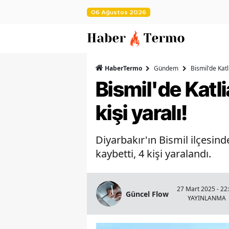
06 Ağustos 2026
HaberTermo
Gündem
Bismil'de Katl
Bismil'de Katli
kişi yaralı!
Diyarbakır'ın Bismil ilçesin
kaybetti, 4 kişi yaralandı.
27 Mart 2025 - 22
Güncel Flow
YAYINLANMA