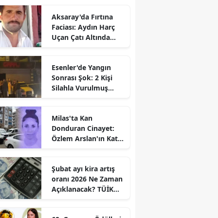
Aksaray'da Fırtına
Faciası: Aydın Harç
Uçan Çatı Altında
Kalarak Öldü
Esenler'de Yangın
Sonrası Şok: 2 Kişi
Silahla Vurulmuş
Bulundu
Milas'ta Kan
Donduran Cinayet:
Özlem Arslan'ın Katili
Boşanma
Aşamasındaki Eşi
Şubat ayı kira artış
oranı 2026 Ne Zaman
Açıklanacak? TÜİK
Tarihi Belli