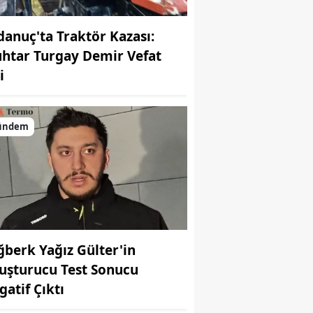
danuç'ta Traktör Kazası:
htar Turgay Demir Vefat
i
ündem
ğberk Yağız Gülter'in
uşturucu Test Sonucu
gatif Çıktı