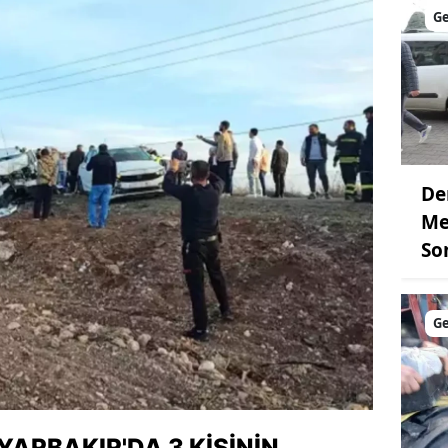
G
De
Me
So
G
YARBAKIR'DA 3 KIŞININ