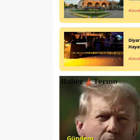
#Genel
Diyar
Hayat
#Genel
Gündem