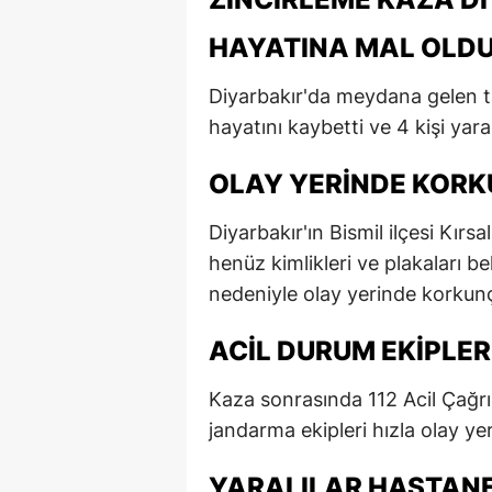
HAYATINA MAL OLD
Diyarbakır'da meydana gelen t
hayatını kaybetti ve 4 kişi yara
OLAY YERINDE KOR
Diyarbakır'ın Bismil ilçesi Kırs
henüz kimlikleri ve plakaları be
nedeniyle olay yerinde korkunç
ACIL DURUM EKIPLERI
Kaza sonrasında 112 Acil Çağrı
jandarma ekipleri hızla olay yer
YARALILAR HASTANE