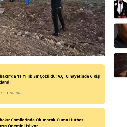
bakır'da 11 Yıllık Sır Çözüldü: V.Ç. Cinayetinde 6 Kişi
landı
/ 19 Ocak 2026
rbakır Camilerinde Okunacak Cuma Hutbesi
zın Önemini İşliyor