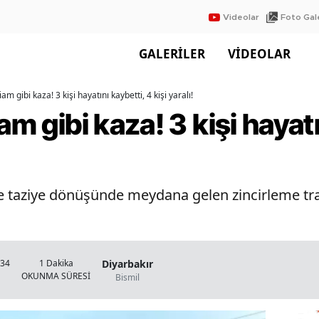
Videolar
Foto Gale
GALERİLER
VİDEOLAR
iam gibi kaza! 3 kişi hayatını kaybetti, 4 kişi yaralı!
am gibi kaza! 3 kişi hayatı
de taziye dönüşünde meydana gelen zincirleme traf
Diyarbakır
:34
1 Dakika
OKUNMA SÜRESİ
Bismil