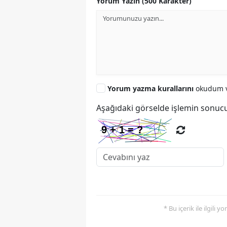
Yorum Yazın (500 Karakter)
Yorum yazma kurallarını
okudum v
Aşağıdaki görselde işlemin sonucu
* Bu içerik ile ilgili 