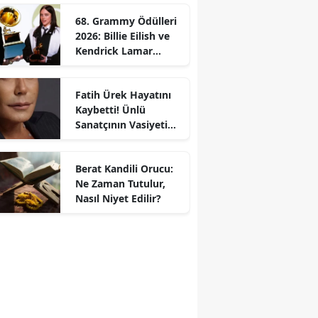
68. Grammy Ödülleri
2026: Billie Eilish ve
Kendrick Lamar
Gecede Zirveyi
Paylaştı
Fatih Ürek Hayatını
Kaybetti! Ünlü
Sanatçının Vasiyeti
Ortaya Çıktı
Berat Kandili Orucu:
Ne Zaman Tutulur,
Nasıl Niyet Edilir?