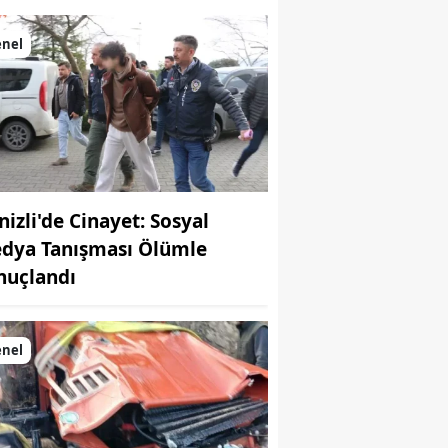
enel
nizli'de Cinayet: Sosyal
dya Tanışması Ölümle
nuçlandı
enel