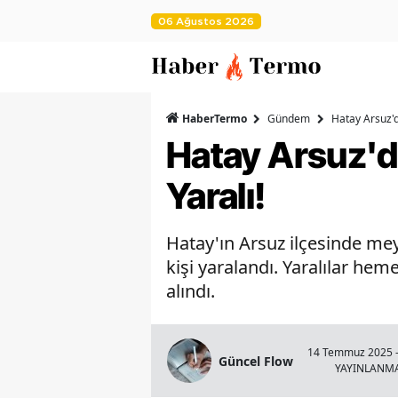
06 Ağustos 2026
HaberTermo
Gündem
Hatay Arsuz'd
Hatay Arsuz'd
Yaralı!
Hatay'ın Arsuz ilçesinde me
kişi yaralandı. Yaralılar hem
alındı.
14 Temmuz 2025 -
Güncel Flow
YAYINLANM