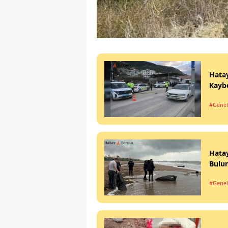
Hatay
Kaybe
#Genel
Hatay
Bulu
#Genel