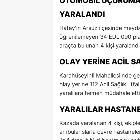
OTOMOBIL UÇURUMA 
YARALANDI
Hatay'ın Arsuz ilçesinde meyd
öğrenilemeyen 34 EDL 090 pla
araçta bulunan 4 kişi yaralandı
OLAY YERINE ACIL SA
Karahüseyinli Mahallesi'nde g
olay yerine 112 Acil Sağlık, itfa
yaralılara hemen müdahale etti
YARALILAR HASTANE
Kazada yaralanan 4 kişi, ekiple
ambulanslarla çevre hastanelere 