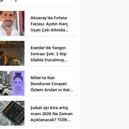
Aksaray'da Fırtına
Faciası: Aydın Harç
Uçan Çatı Altında
Kalarak Öldü
Esenler'de Yangın
Sonrası Şok: 2 Kişi
Silahla Vurulmuş
Bulundu
Milas'ta Kan
Donduran Cinayet:
Özlem Arslan'ın Katili
Boşanma
Aşamasındaki Eşi
Şubat ayı kira artış
oranı 2026 Ne Zaman
Açıklanacak? TÜİK
Tarihi Belli