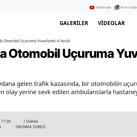
Videolar
Foto Gale
GALERİLER
VİDEOLAR
a Otomobil Uçuruma Yuvarlandı: 4 Yaralı!
a Otomobil Uçuruma Yuva
ydana gelen trafik kazasında, bir otomobilin uç
en olay yerine sevk edilen ambulanslarla hastaneye
 17:30
1 Dakika
A
OKUNMA SÜRESİ