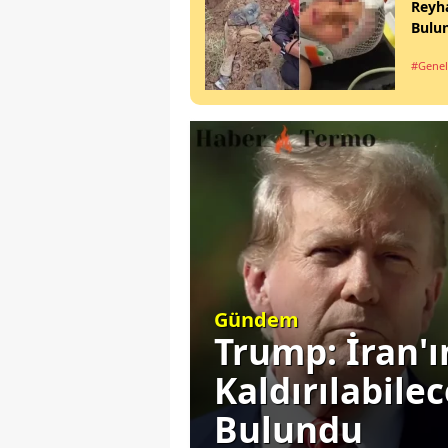
Reyh
Bulu
#Genel
Siyaset
Ortadan
Başkan Erdoğ
ı Komik
Gündemine E
Seçim Yok