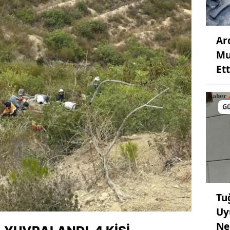
Ar
Mu
Ett
G
Tu
Uy
Ne