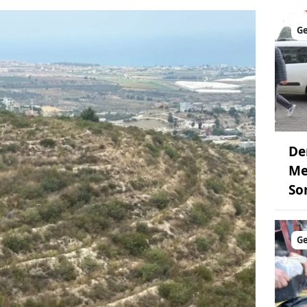
G
De
Me
So
G