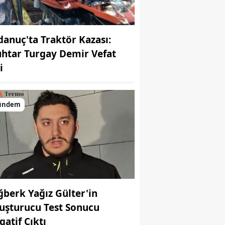
danuç'ta Traktör Kazası:
htar Turgay Demir Vefat
i
ündem
ğberk Yağız Gülter'in
uşturucu Test Sonucu
gatif Çıktı