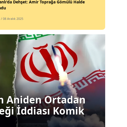
anlı'da Dehşet: Amir Toprağa Gömülü Halde
ndu
/ 08 Aralık 2025
an: Türkiye'nin
Gün
rken veya Ara
Tr
Kar