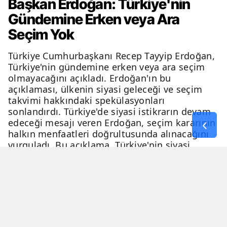
Başkan Erdoğan: Türkiye'nin
Gündemine Erken veya Ara
Seçim Yok
Türkiye Cumhurbaşkanı Recep Tayyip Erdoğan,
Türkiye'nin gündemine erken veya ara seçim
olmayacağını açıkladı. Erdoğan'ın bu
açıklaması, ülkenin siyasi geleceği ve seçim
takvimi hakkındaki spekülasyonları
sonlandırdı. Türkiye'de siyasi istikrarın devam
edeceği mesajı veren Erdoğan, seçim kararının
halkın menfaatleri doğrultusunda alınacağını
vurguladı. Bu açıklama, Türkiye'nin siyasi
geleceği hakkında netlik kazandırdı.
06 Nisan 2026 - 23:51
3 Dakika
Haber Merkezi
YAYINLANMA
OKUNMA SÜRESİ