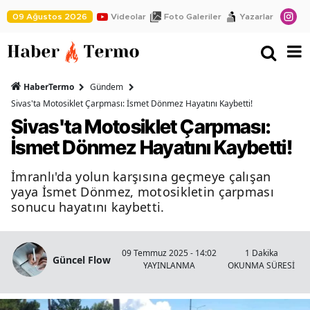
09 Ağustos 2026
Videolar
Foto Galeriler
Yazarlar
HaberTermo
Gündem
Sivas'ta Motosiklet Çarpması: İsmet Dönmez Hayatını Kaybetti!
Sivas'ta Motosiklet Çarpması:
İsmet Dönmez Hayatını Kaybetti!
İmranlı'da yolun karşısına geçmeye çalışan
yaya İsmet Dönmez, motosikletin çarpması
sonucu hayatını kaybetti.
09 Temmuz 2025 - 14:02
1 Dakika
Güncel Flow
YAYINLANMA
OKUNMA SÜRESİ
İ