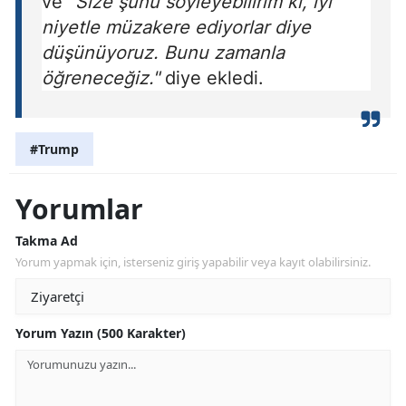
ve
"Size şunu söyleyebilirim ki, iyi
niyetle müzakere ediyorlar diye
düşünüyoruz. Bunu zamanla
öğreneceğiz."
diye ekledi.
#Trump
Yorumlar
Takma Ad
Yorum yapmak için, isterseniz giriş yapabilir veya kayıt olabilirsiniz.
Yorum Yazın (500 Karakter)