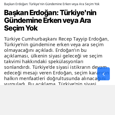
Başkan Erdoğan: Türkiye'nin Gündemine Erken veya Ara Seçim Yok
Başkan Erdoğan: Türkiye'nin
Gündemine Erken veya Ara
Seçim Yok
Türkiye Cumhurbaşkanı Recep Tayyip Erdoğan,
Türkiye'nin gündemine erken veya ara seçim
olmayacağını açıkladı. Erdoğan'ın bu
açıklaması, ülkenin siyasi geleceği ve seçim
takvimi hakkındaki spekülasyonları
sonlandırdı. Türkiye'de siyasi istikrarın devam
edeceği mesajı veren Erdoğan, seçim kararının
halkın menfaatleri doğrultusunda alınacağını
vurguladı. Bu açıklama, Türkiye'nin siyasi
geleceği hakkında netlik kazandırdı.
06 Nisan 2026 - 23:51
3 Dakika
Haber Merkezi
YAYINLANMA
OKUNMA SÜRESİ