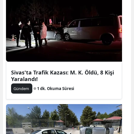
Sivas'ta Trafik Kazası: M. K. Öldü, 8 Kişi
Yaralandı!
Gündem
1 dk. Okuma Süresi