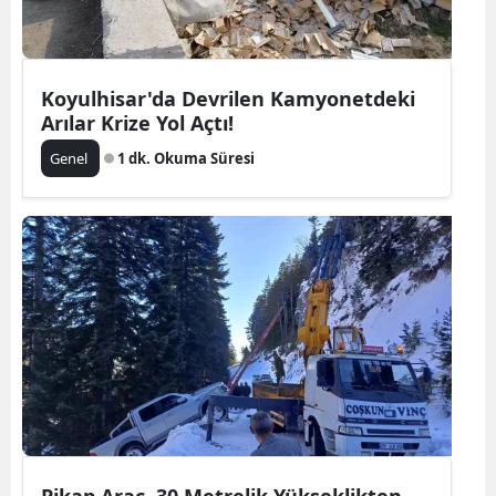
Koyulhisar'da Devrilen Kamyonetdeki
Arılar Krize Yol Açtı!
Genel
1 dk. Okuma Süresi