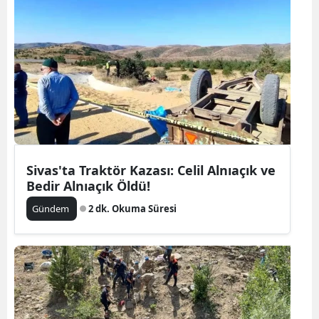
Sivas'ta Traktör Kazası: Celil Alnıaçık ve
Bedir Alnıaçık Öldü!
Gündem
2 dk. Okuma Süresi