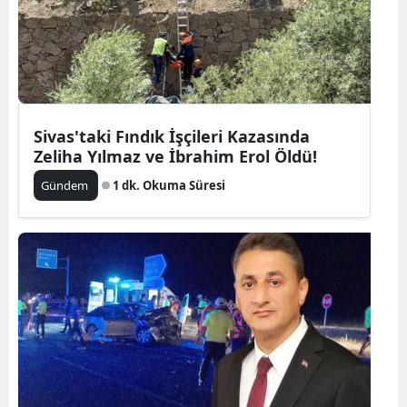
Sivas'taki Fındık İşçileri Kazasında
Zeliha Yılmaz ve İbrahim Erol Öldü!
Gündem
1 dk. Okuma Süresi