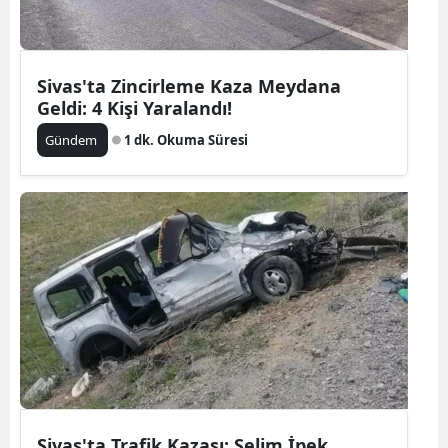
Sivas'ta Zincirleme Kaza Meydana
Geldi: 4 Kişi Yaralandı!
Gündem
1 dk. Okuma Süresi
Sivas'ta Trafik Kazası: Selim İpek