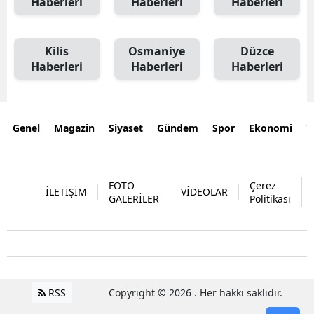
Haberleri
Haberleri
Haberleri
Kilis
Osmaniye
Düzce
Haberleri
Haberleri
Haberleri
Genel
Magazin
Siyaset
Gündem
Spor
Ekonomi
Y
FOTO
Çerez
İLETİŞİM
VİDEOLAR
GALERİLER
Politikası
RSS
Copyright © 2026 . Her hakkı saklıdır.