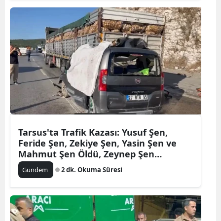
Tarsus'ta Trafik Kazası: Yusuf Şen,
Feride Şen, Zekiye Şen, Yasin Şen ve
Mahmut Şen Öldü, Zeynep Şen
Yaralandı
Gündem
2 dk. Okuma Süresi