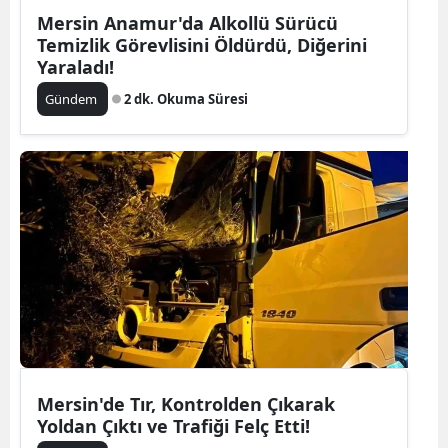
Mersin Anamur'da Alkollü Sürücü
Temizlik Görevlisini Öldürdü, Diğerini
Yaraladı!
Gündem
2 dk. Okuma Süresi
Mersin'de Tır, Kontrolden Çıkarak
Yoldan Çıktı ve Trafiği Felç Etti!