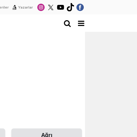
riler
Yazarlar
Ağrı