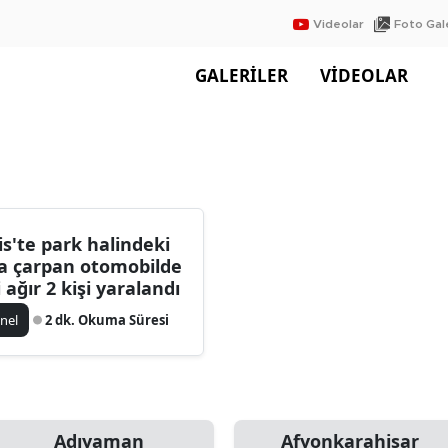
Videolar
Foto Gale
GALERİLER
VİDEOLAR
lis'te park halindeki
ra çarpan otomobilde
i ağır 2 kişi yaralandı
nel
2 dk. Okuma Süresi
Adıyaman
Afyonkarahisar