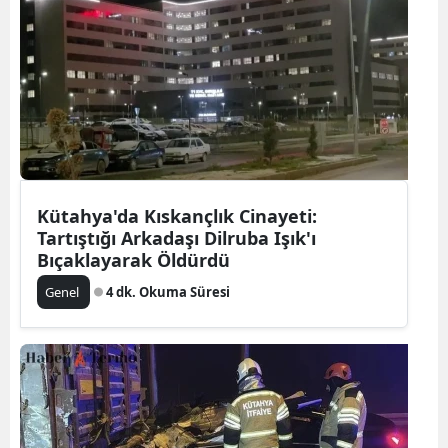
Kütahya'da Kıskançlık Cinayeti:
Tartıştığı Arkadaşı Dilruba Işık'ı
Bıçaklayarak Öldürdü
Genel
4 dk. Okuma Süresi