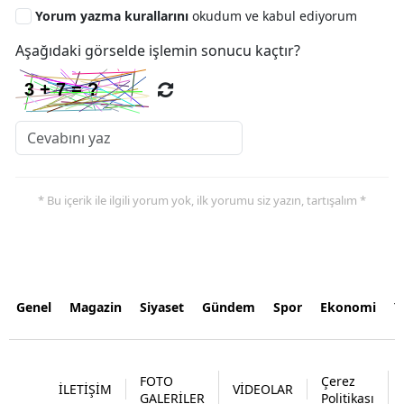
Yorum yazma kurallarını
okudum ve kabul ediyorum
Aşağıdaki görselde işlemin sonucu kaçtır?
* Bu içerik ile ilgili yorum yok, ilk yorumu siz yazın, tartışalım *
Genel
Magazin
Siyaset
Gündem
Spor
Ekonomi
Y
FOTO
Çerez
İLETİŞİM
VİDEOLAR
GALERİLER
Politikası