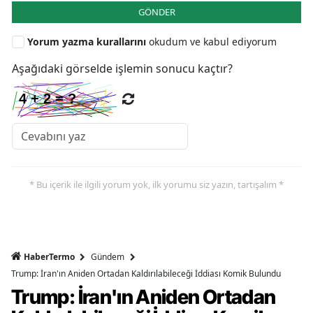
GÖNDER
Yorum yazma kurallarını
okudum ve kabul ediyorum
Aşağıdaki görselde işlemin sonucu kaçtır?
* Bu içerik ile ilgili yorum yok, ilk yorumu siz yazın, tartışalım *
HaberTermo
Gündem
Trump: İran'ın Aniden Ortadan Kaldırılabileceği İddiası Komik Bulundu
Trump: İran'ın Aniden Ortadan