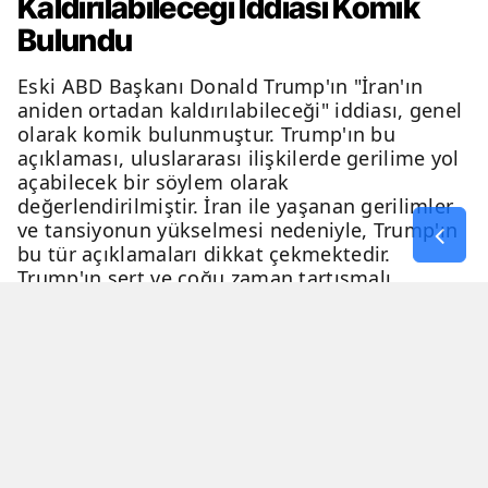
Kaldırılabileceği İddiası Komik
Bulundu
Eski ABD Başkanı Donald Trump'ın "İran'ın
aniden ortadan kaldırılabileceği" iddiası, genel
olarak komik bulunmuştur. Trump'ın bu
açıklaması, uluslararası ilişkilerde gerilime yol
açabilecek bir söylem olarak
değerlendirilmiştir. İran ile yaşanan gerilimler
ve tansiyonun yükselmesi nedeniyle, Trump'ın
bu tür açıklamaları dikkat çekmektedir.
Trump'ın sert ve çoğu zaman tartışmalı
açıklamaları, genellikle eleştiri ve tartışma
konusu olmaktadır.
06 Nisan 2026 - 23:54
2 Dakika
Haber Merkezi
YAYINLANMA
OKUNMA SÜRESİ