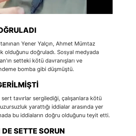
DOĞRULADI
la tanınan Yener Yalçın, Ahmet Mümtaz
çek olduğunu doğruladı. Sosyal medyada
an'ın setteki kötü davranışları ve
ündeme bomba gibi düşmüştü.
ERILMIŞTI
rt tavırlar sergilediği, çalışanlara kötü
zursuzluk yarattığı iddialar arasında yer
mada bu iddiaların doğru olduğunu teyit etti.
 DE SETTE SORUN