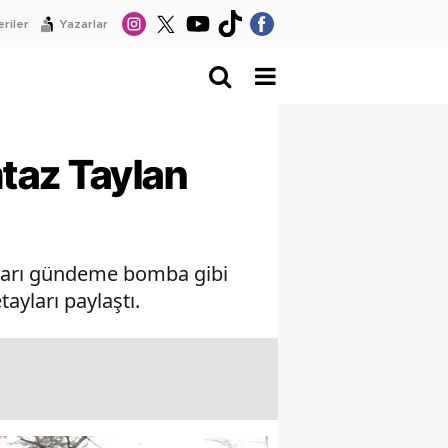
riler
Yazarlar
taz Taylan
aları gündeme bomba gibi
ayları paylaştı.