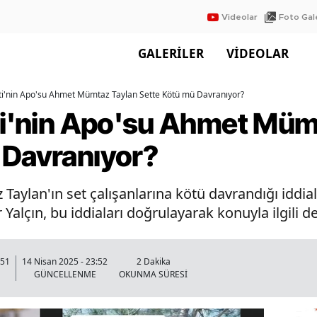
Videolar
Foto Gale
GALERİLER
VİDEOLAR
eti'nin Apo'su Ahmet Mümtaz Taylan Sette Kötü mü Davranıyor?
eti'nin Apo'su Ahmet Müm
 Davranıyor?
ylan'ın set çalışanlarına kötü davrandığı iddi
Yalçın, bu iddiaları doğrulayarak konuyla ilgili det
:51
14 Nisan 2025 - 23:52
2 Dakika
GÜNCELLENME
OKUNMA SÜRESİ