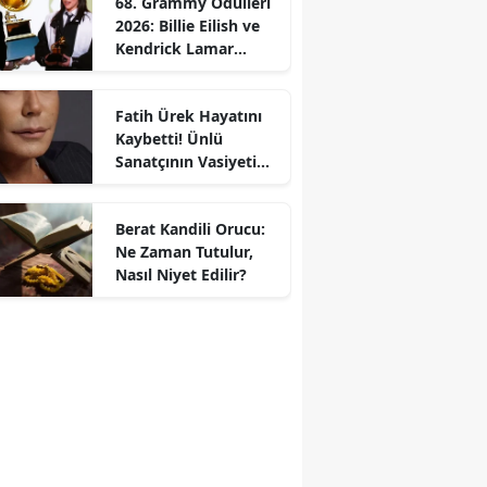
68. Grammy Ödülleri
2026: Billie Eilish ve
Kendrick Lamar
Gecede Zirveyi
Paylaştı
Fatih Ürek Hayatını
Kaybetti! Ünlü
Sanatçının Vasiyeti
Ortaya Çıktı
Berat Kandili Orucu:
Ne Zaman Tutulur,
Nasıl Niyet Edilir?