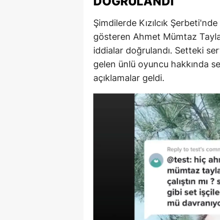
DOĞRULANDI
Şimdilerde Kızılcık Şerbeti'nd
gösteren Ahmet Mümtaz Tayla
iddialar doğrulandı. Setteki se
gelen ünlü oyuncu hakkında set
açıklamalar geldi.