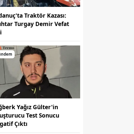
danuç'ta Traktör Kazası:
htar Turgay Demir Vefat
i
ündem
ğberk Yağız Gülter'in
uşturucu Test Sonucu
gatif Çıktı