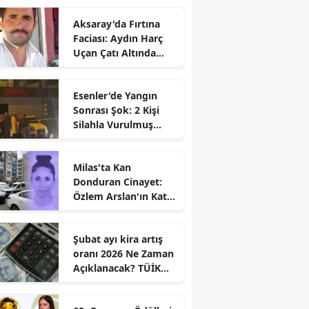
Aksaray'da Fırtına
Faciası: Aydın Harç
Uçan Çatı Altında
Kalarak Öldü
Esenler'de Yangın
Sonrası Şok: 2 Kişi
Silahla Vurulmuş
Bulundu
Milas'ta Kan
Donduran Cinayet:
Özlem Arslan'ın Katili
Boşanma
Aşamasındaki Eşi
Şubat ayı kira artış
oranı 2026 Ne Zaman
Açıklanacak? TÜİK
Tarihi Belli