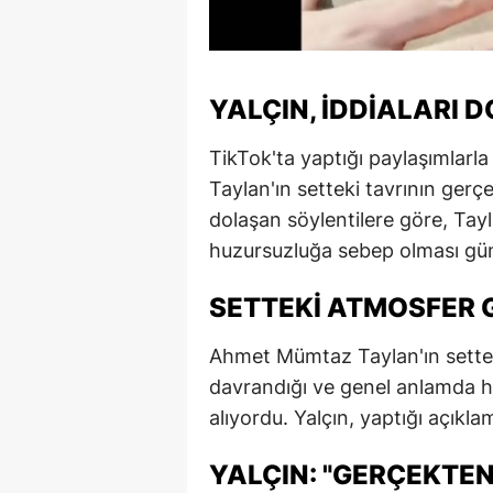
YALÇIN, İDDIALARI 
TikTok'ta yaptığı paylaşımlar
Taylan'ın setteki tavrının ger
dolaşan söylentilere göre, Tayl
huzursuzluğa sebep olması g
SETTEKI ATMOSFER G
Ahmet Mümtaz Taylan'ın sette se
davrandığı ve genel anlamda hu
alıyordu. Yalçın, yaptığı açıkla
YALÇIN: "GERÇEKTEN