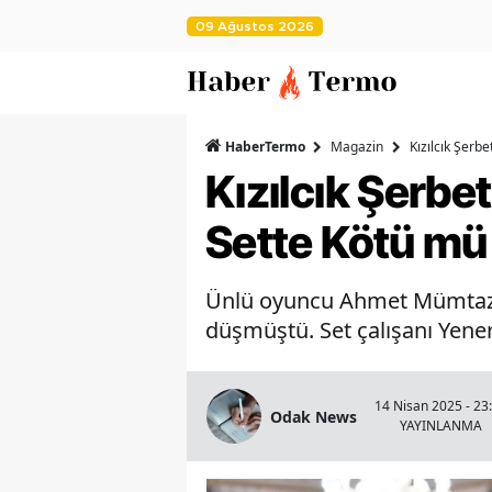
09 Ağustos 2026
HaberTermo
Magazin
Kızılcık Şerb
Kızılcık Şerb
Sette Kötü mü
Ünlü oyuncu Ahmet Mümtaz Ta
düşmüştü. Set çalışanı Yener 
14 Nisan 2025 - 23
Odak News
YAYINLANMA