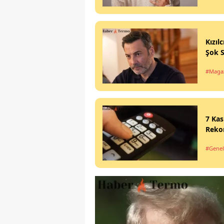
Kızıl
Şok 
#Maga
7 Kas
Rekor
#Genel