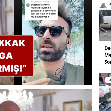
G
De
Me
So
G