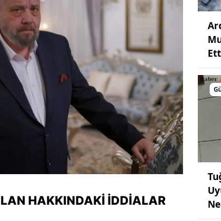
Ar
Mu
Ett
G
Tu
Uy
LAN HAKKINDAKI İDDIALAR
Ne