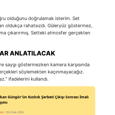
oğru olduğunu doğrulamak isterim. Set
ndan oldukça rahatsızdı. Güleryüz göstermez,
ışma çıkarırmış. Setteki atmosfer gerçekten
AR ANLATILACAK
lere saygı göstermezken kamera karşısında
z, gerçekleri söylemekten kaçınmayacağız.
." ifadelerini kullandı.
an Güngör'ün Kızılcık Şerbeti Çıkışı Sonrası İmalı
şımı
zin
/ 26 Ocak 2026