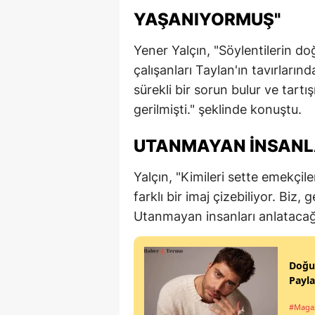
YAŞANIYORMUŞ"
Yener Yalçın, "Söylentilerin d
çalışanları Taylan'ın tavırları
sürekli bir sorun bulur ve tart
gerilmişti." şeklinde konuştu.
UTANMAYAN İNSANL
Yalçın, "Kimileri sette emekçi
farklı bir imaj çizebiliyor. Bi
Utanmayan insanları anlatacağız
Doğuk
Payla
#Maga