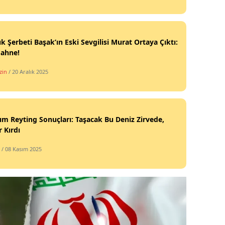
cık Şerbeti Başak’ın Eski Sevgilisi Murat Ortaya Çıktı:
Sahne!
zin
/ 20 Aralık 2025
ım Reyting Sonuçları: Taşacak Bu Deniz Zirvede,
 Kırdı
/ 08 Kasım 2025