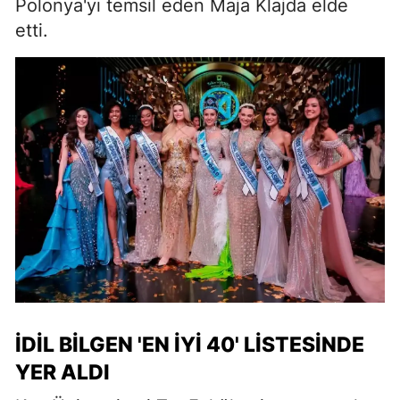
Polonya'yı temsil eden Maja Klajda elde
etti.
İDIL BILGEN 'EN İYI 40' LISTESINDE
YER ALDI