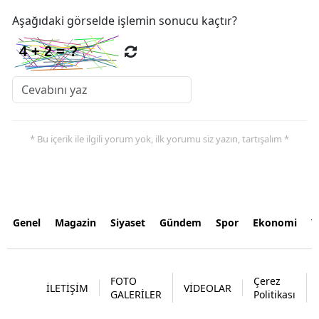
Aşağıdaki görselde işlemin sonucu kaçtır?
* Bu içerik ile ilgili yorum yok, ilk yorumu siz yazın, tartışalım *
Genel
Magazin
Siyaset
Gündem
Spor
Ekonomi
Y
FOTO
Çerez
İLETİŞİM
VİDEOLAR
GALERİLER
Politikası