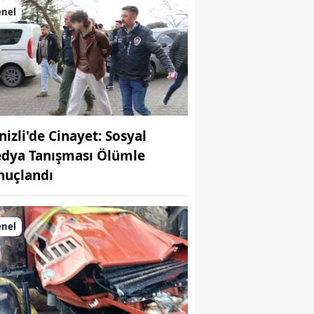
enel
nizli'de Cinayet: Sosyal
dya Tanışması Ölümle
nuçlandı
enel