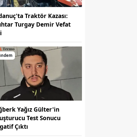
danuç'ta Traktör Kazası:
htar Turgay Demir Vefat
i
ündem
ğberk Yağız Gülter'in
uşturucu Test Sonucu
gatif Çıktı