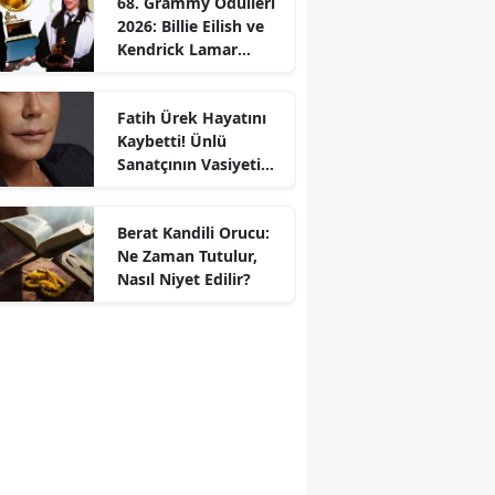
68. Grammy Ödülleri
2026: Billie Eilish ve
Kendrick Lamar
Gecede Zirveyi
Paylaştı
Fatih Ürek Hayatını
Kaybetti! Ünlü
Sanatçının Vasiyeti
Ortaya Çıktı
Berat Kandili Orucu:
Ne Zaman Tutulur,
Nasıl Niyet Edilir?