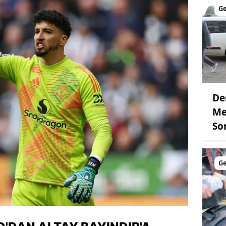
G
De
Me
So
G