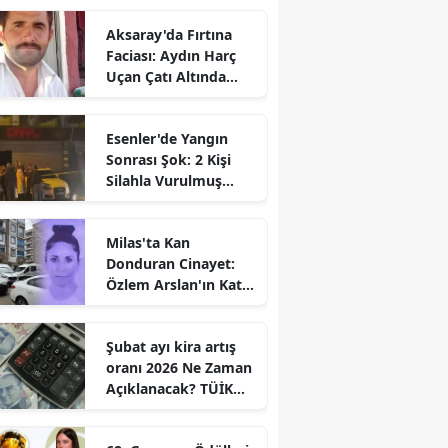
Aksaray'da Fırtına
Faciası: Aydın Harç
Uçan Çatı Altında
Kalarak Öldü
Esenler'de Yangın
Sonrası Şok: 2 Kişi
Silahla Vurulmuş
Bulundu
Milas'ta Kan
Donduran Cinayet:
Özlem Arslan'ın Katili
Boşanma
Aşamasındaki Eşi
Şubat ayı kira artış
oranı 2026 Ne Zaman
Açıklanacak? TÜİK
Tarihi Belli