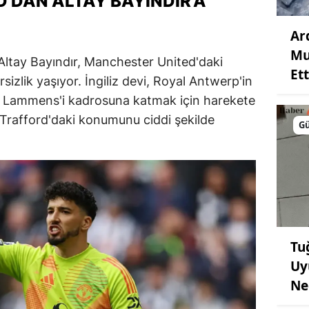
'DAN ALTAY BAYINDIR'A
Ar
Mu
 Altay Bayındır, Manchester United'daki
Ett
izlik yaşıyor. İngiliz devi, Royal Antwerp'in
ne Lammens'i kadrosuna katmak için harekete
d Trafford'daki konumunu ciddi şekilde
G
Tu
Uy
Ne