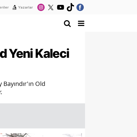
riler
Yazarlar
d Yeni Kaleci
 Bayındır'ın Old
.