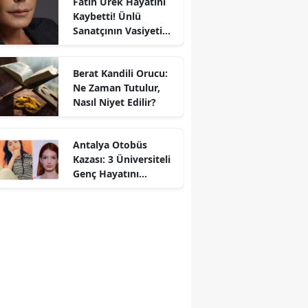
Fatih Ürek Hayatını
Kaybetti! Ünlü
Sanatçının Vasiyeti
Ortaya Çıktı
Berat Kandili Orucu:
Ne Zaman Tutulur,
Nasıl Niyet Edilir?
Antalya Otobüs
Kazası: 3 Üniversiteli
Genç Hayatını
Kaybetti