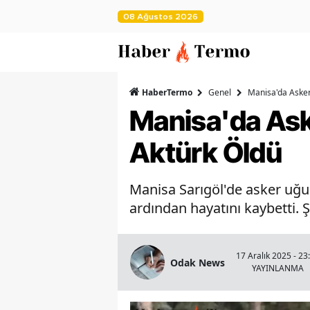
08 Ağustos 2026
HaberTermo
Genel
Manisa'da Aske
Manisa'da As
Aktürk Öldü
Manisa Sarıgöl'de asker uğu
ardından hayatını kaybetti. Ş
17 Aralık 2025 - 23
Odak News
YAYINLANMA