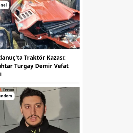
enel
danuç'ta Traktör Kazası:
htar Turgay Demir Vefat
i
ündem