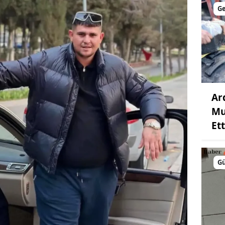
G
Ar
Mu
Ett
G