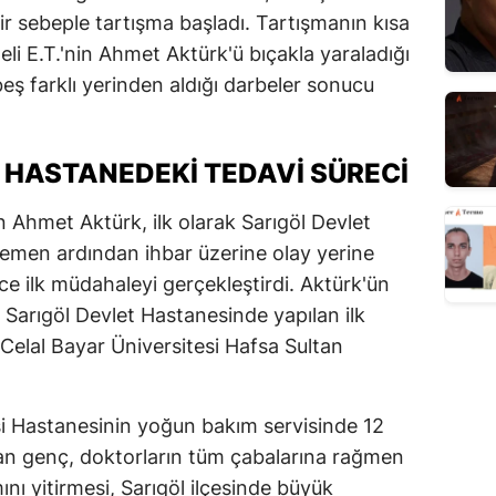
r sebeple tartışma başladı. Tartışmanın kısa
li E.T.'nin Ahmet Aktürk'ü bıçakla yaraladığı
eş farklı yerinden aldığı darbeler sonucu
HASTANEDEKI TEDAVI SÜRECI
Ahmet Aktürk, ilk olarak Sarıgöl Devlet
 hemen ardından ihbar üzerine olay yerine
nce ilk müdahaleyi gerçekleştirdi. Aktürk'ün
Sarıgöl Devlet Hastanesinde yapılan ilk
elal Bayar Üniversitesi Hafsa Sultan
si Hastanesinin yoğun bakım servisinde 12
nan genç, doktorların tüm çabalarına rağmen
nı yitirmesi, Sarıgöl ilçesinde büyük