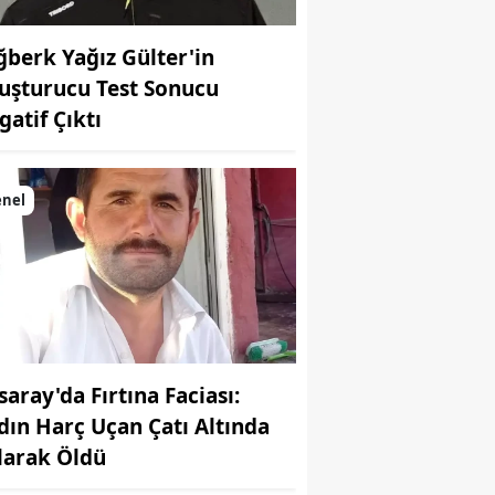
ğberk Yağız Gülter'in
uşturucu Test Sonucu
gatif Çıktı
enel
saray'da Fırtına Faciası:
dın Harç Uçan Çatı Altında
larak Öldü