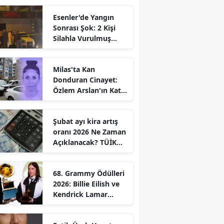
Esenler'de Yangın
Sonrası Şok: 2 Kişi
Silahla Vurulmuş
Bulundu
Milas'ta Kan
Donduran Cinayet:
Özlem Arslan'ın Katili
Boşanma
Aşamasındaki Eşi
Şubat ayı kira artış
oranı 2026 Ne Zaman
Açıklanacak? TÜİK
Tarihi Belli
68. Grammy Ödülleri
2026: Billie Eilish ve
Kendrick Lamar
Gecede Zirveyi
Paylaştı