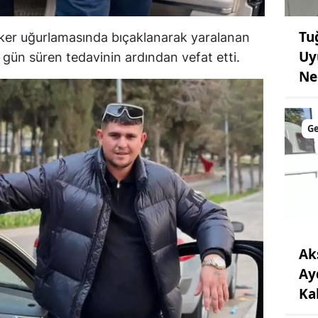
Tu
sker uğurlamasında bıçaklanarak yaralanan
Uy
gün süren tedavinin ardından vefat etti.
Ne
G
Ak
Ay
Ka