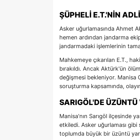
ŞÜPHELI E.T.'NIN ADL
Asker uğurlamasında Ahmet Akt
hemen ardından jandarma ekiple
jandarmadaki işlemlerinin tama
Mahkemeye çıkarılan E.T., haki
bırakıldı. Ancak Aktürk'ün ö
değişmesi bekleniyor. Manisa 
soruşturma kapsamında, olayın
SARIGÖL'DE ÜZÜNTÜ
Manisa'nın Sarıgöl ilçesinde ya
etkiledi. Asker uğurlaması gibi
toplumda büyük bir üzüntü yar