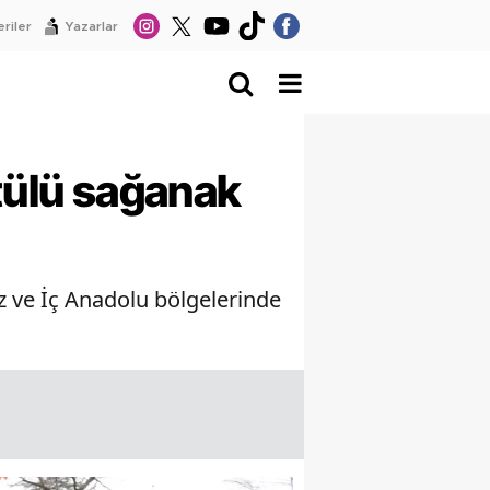
riler
Yazarlar
ltülü sağanak
 ve İç Anadolu bölgelerinde