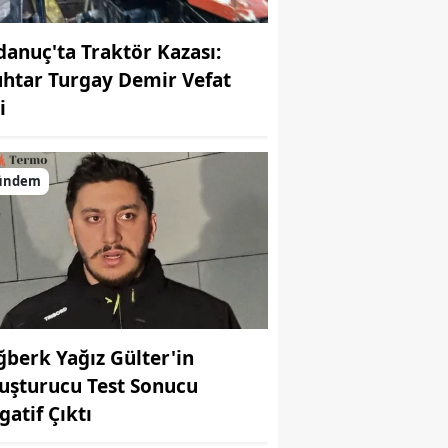
danuç'ta Traktör Kazası:
htar Turgay Demir Vefat
i
ündem
ğberk Yağız Gülter'in
uşturucu Test Sonucu
gatif Çıktı