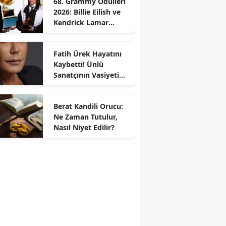
68. Grammy Ödülleri
2026: Billie Eilish ve
Kendrick Lamar
Gecede Zirveyi
Paylaştı
Fatih Ürek Hayatını
Kaybetti! Ünlü
Sanatçının Vasiyeti
Ortaya Çıktı
Berat Kandili Orucu:
Ne Zaman Tutulur,
Nasıl Niyet Edilir?