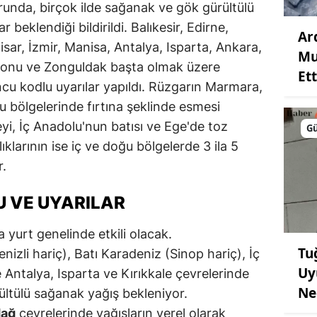
nda, birçok ilde sağanak ve gök gürültülü
 beklendiği bildirildi. Balıkesir, Edirne,
Ar
isar, İzmir, Manisa, Antalya, Isparta, Ankara,
Mu
monu ve Zonguldak başta olmak üzere
Ett
uncu kodlu uyarılar yapıldı. Rüzgarın Marmara,
u bölgelerinde fırtına şeklinde esmesi
i, İç Anadolu'nun batısı ve Ege'de toz
G
klarının ise iç ve doğu bölgelerde 3 ila 5
r.
 VE UYARILAR
 yurt genelinde etkili olacak.
Tu
zli hariç), Batı Karadeniz (Sinop hariç), İç
Uy
 Antalya, Isparta ve Kırıkkale çevrelerinde
Ne
ültülü sağanak yağış bekleniyor.
dağ
çevrelerinde yağışların yerel olarak