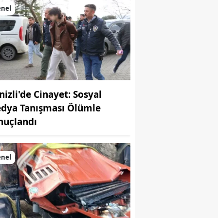
enel
nizli'de Cinayet: Sosyal
dya Tanışması Ölümle
nuçlandı
enel