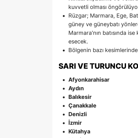
kuvvetli olması öngörülüyo
Rüzgar; Marmara, Ege, Bat
güney ve güneybatı yönlerd
Marmara'nın batısında ise k
esecek.
Bölgenin bazı kesimlerinde
SARI VE TURUNCU KO
Afyonkarahisar
Aydın
Balıkesir
Çanakkale
Denizli
İzmir
Kütahya