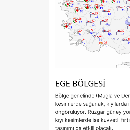
EGE BÖLGESI
Bölge genelinde (Muğla ve Denizl
kesimlerde sağanak, kıyılarda 
öngörülüyor. Rüzgar güney yönl
kıyı kesimlerde ise kuvvetli fı
taşınımı da etkili olacak.