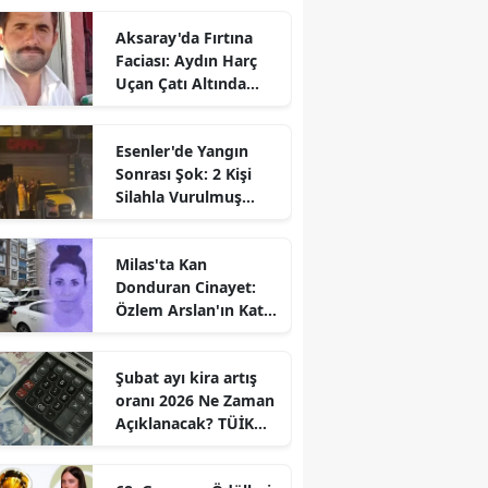
Aksaray'da Fırtına
Faciası: Aydın Harç
Uçan Çatı Altında
Kalarak Öldü
Esenler'de Yangın
Sonrası Şok: 2 Kişi
Silahla Vurulmuş
Bulundu
Milas'ta Kan
Donduran Cinayet:
Özlem Arslan'ın Katili
Boşanma
Aşamasındaki Eşi
Şubat ayı kira artış
oranı 2026 Ne Zaman
Açıklanacak? TÜİK
Tarihi Belli