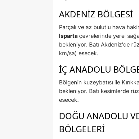
AKDENIZ BÖLGESI
Parçalı ve az bulutlu hava hak
Isparta
çevrelerinde yerel sağ
bekleniyor. Batı Akdeniz'de r
km/sa) esecek.
İÇ ANADOLU BÖLGE
Bölgenin kuzeybatısı ile Kırıkk
bekleniyor. Batı kesimlerde r
esecek.
DOĞU ANADOLU V
BÖLGELERI