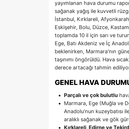
yayımlanan hava durumu raporu
sağanak yağış ile kuvvetli rüzgar
İstanbul, Kırklareli, Afyonkarah
Eskişehir, Bolu, Düzce, Kasta
toplamda 10 il için sarı ve tur
Ege, Batı Akdeniz ve İç Anadol
beklenirken, Marmara'nın güney
taşınımı öngörüldü. Hava sıcaklı
derece artacağı tahmin ediliyo
GENEL HAVA DURUMU
Parçalı ve çok bulutlu
hava
Marmara, Ege (Muğla ve Deni
Anadolu'nun kuzeybatısı ile
aralıklı sağanak ve gök gür
Kırklareli, Edirne ve Tekir