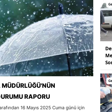
G
De
Me
So
G
L MÜDÜRLÜĞÜ'NÜN
 DURUMU RAPORU
tarafından 16 Mayıs 2025 Cuma günü için