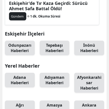
Eskişehir'de Tır Kaza Geçirdi: Sürücü
Ahmet Safa Battal Öldü!
Gündem
1 dk. Okuma Süresi
Eskişehir İlçeleri
Odunpazarı
Tepebaşı
İnönü
Haberleri
Haberleri
Haberleri
Yerel Haberler
Adana
Adıyaman
Afyonkarahi
Haberleri
Haberleri
sar
Haberleri
Ağrı
Amasya
Ankara