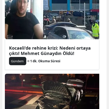
Kocaeli'de rehine krizi: Nedeni ortaya
çıktı! Mehmet Günaydın Öldü!
Gündem
1 dk. Okuma Süresi